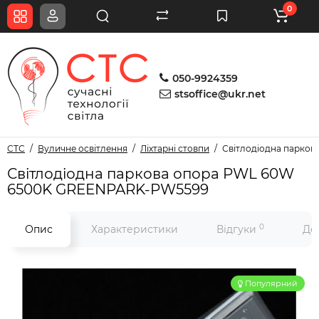
0
050-9924359
stsoffice@ukr.net
СТС
Вуличне освітлення
Ліхтарні стовпи
Світлодіодна парко
Світлодіодна паркова опора PWL 60W
6500K GREENPARK-PW5599
0
Опис
Характеристики
Відгуки
До
Популярний