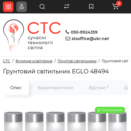
0
050-9924359
stsoffice@ukr.net
СТС
Вуличне освітлення
Ґрунтові світильники
Ґрунтовий світ
Ґрунтовий світильник EGLO 48494
0
Опис
Характеристики
Відгуки
До
Популярний