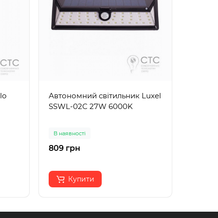
lo
Автономний світильник Luxel
Ґрунто
SSWL-02C 27W 6000K
48485
В наявності
В наявн
809 грн
690 г
Купити
К