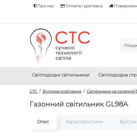
Про нас
Оплата і доставка
Поверненн
Світлодіодні світильники
Світлодіодна стр
СТС
Вуличне освітлення
Світильники на сонячній 
Газонний світильник GL98A
Опис
Характеристики
Відгук