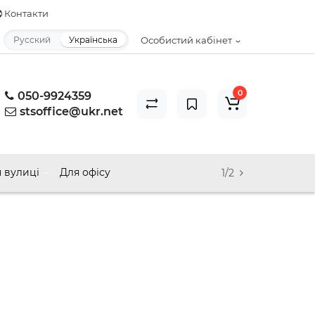
Контакти
Русский
Українська
Особистий кабінет
0
050-9924359
stsoffice@ukr.net
 вулиці
Для офісу
1/2