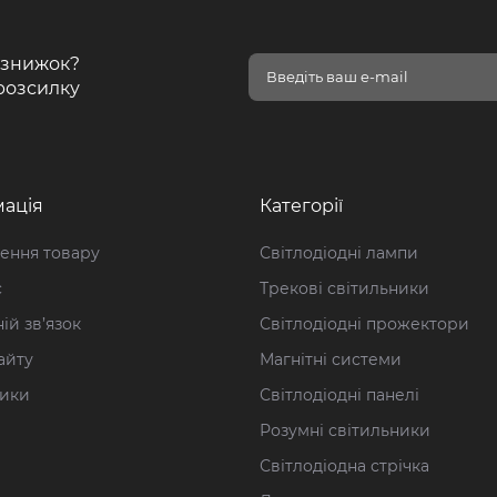
і знижок?
розсилку
ація
Категорії
ення товару
Світлодіодні лампи
с
Трекові світильники
ій зв’язок
Світлодіодні прожектори
айту
Магнітні системи
ики
Світлодіодні панелі
Розумні світильники
Світлодіодна стрічка