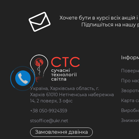
Хочете бути в курсі всіх акцій 
Підпишіться на нашу 
Інформ
Поверн
Про на
Україна, Харківська область, г.
Зворотн
Харків 61010 Нетіченська набережна
Карта с
14, 2 поверх, 3 офіс
Виробн
+38 050-9924359
Знижки
stsoffice@ukr.net
Замовлення дзвінка