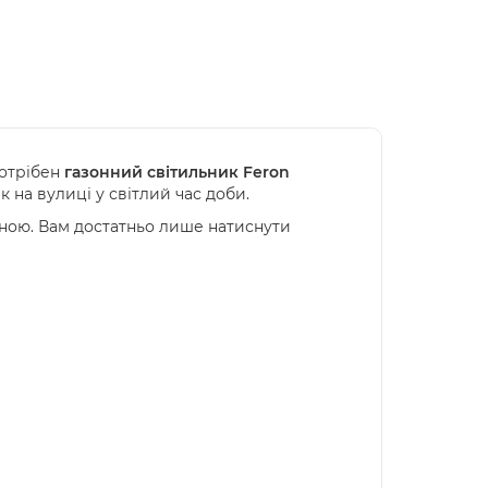
потрібен
газонний світильник Feron
 на вулиці у світлий час доби.
іною. Вам достатньо лише натиснути