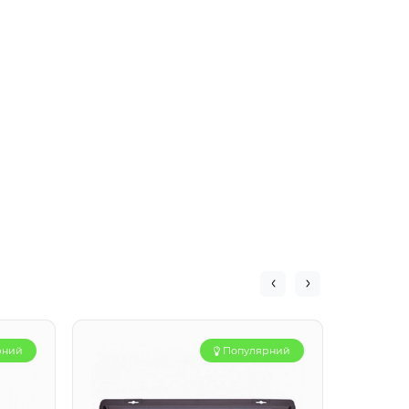
рний
Популярний