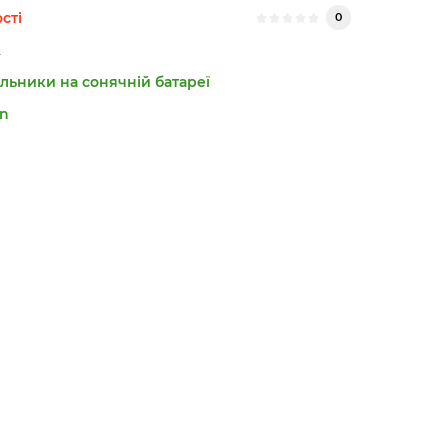
сті
0
льники на сонячній батареї
n