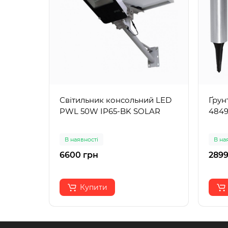
Світильник консольний LED
Ґрун
PWL 50W IP65-BK SOLAR
484
В наявності
В на
6600 грн
2899
Купити