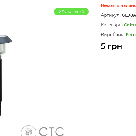
Немає в наявно
Популярний
Артикул:
GL98A
Категорія
Світи
Виробник:
Fero
5 грн