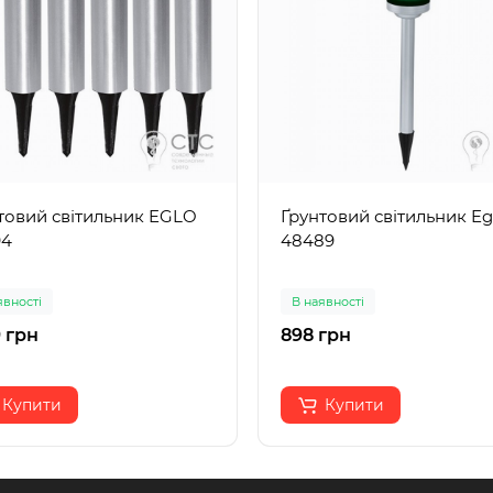
товий світильник EGLO
Ґрунтовий світильник Eg
94
48489
явності
В наявності
 грн
898 грн
Купити
Купити