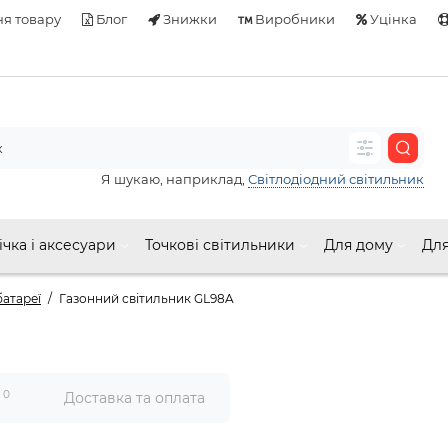
я товару
Блог
Знижки
Виробники
Уцінка
Я шукаю, наприклад,
Світлодіодний світильник
ічка і аксесуари
Точкові світильники
Для дому
Для
батареї
Газонний світильник GL98A
0
и
Доставка та оплата