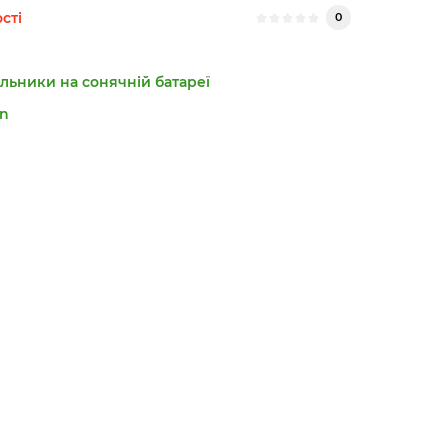
сті
0
льники на сонячній батареї
n