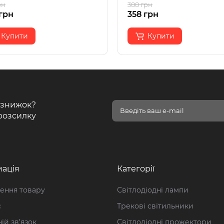
рн
388 грн
грн
358 грн
Купити
Купити
і знижок?
розсилку
ація
Категорії
ення товару
Світлодіодні лампи
с
Трекові світильники
ій зв’язок
Світлодіодні прожектори