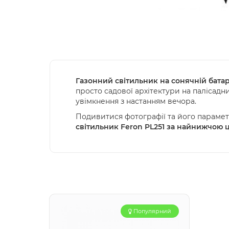
Газонний світильник на сонячній батар
просто садової архітектури на палісадн
увімкнення з настанням вечора.
Подивитися фотографії та його параметр
світильник Feron PL251
за найнижчою ц
Популярний