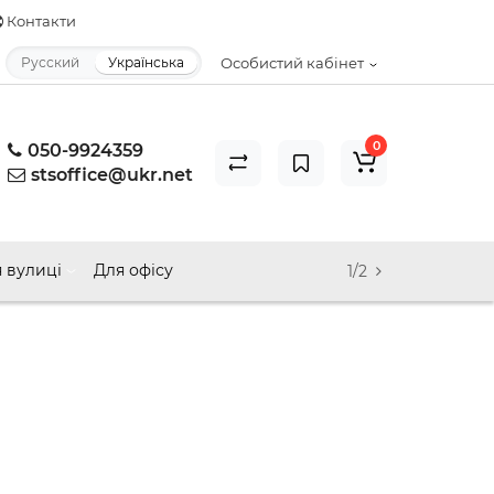
Контакти
Русский
Українська
Особистий кабінет
0
050-9924359
stsoffice@ukr.net
 вулиці
Для офісу
1/2