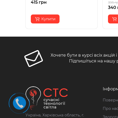
415 грн
395 г
340 
Купити
Хочете бути в курсі всіх акцій 
Підпишіться на нашу 
Інформ
Поверн
Про на
Україна, Харківська область, г.
Зворотн