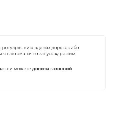
 тротуарів, викладених доріжок або
ться і автоматично запускає режим
 нас ви можете
допити газонний