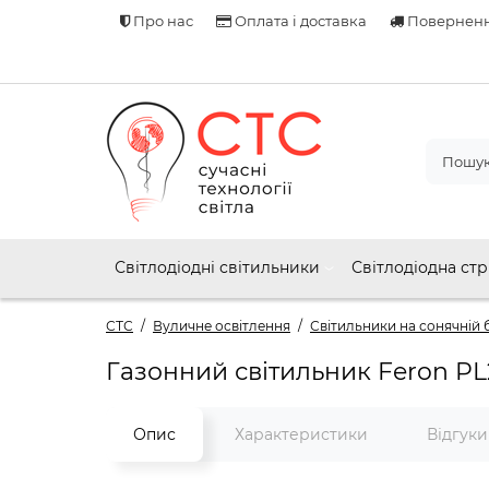
Про нас
Оплата і доставка
Поверненн
Світлодіодні світильники
Світлодіодна стр
СТС
Вуличне освітлення
Світильники на сонячній 
Газонний світильник Feron PL
Опис
Характеристики
Відгук