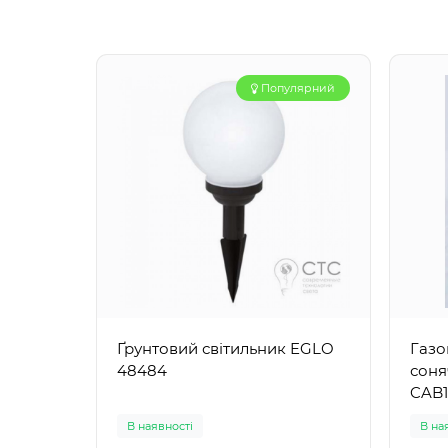
Популярний
Ґрунтовий світильник EGLO
Газо
48484
соня
CAB1
В наявності
В на