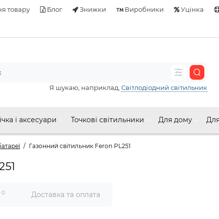
я товару
Блог
Знижки
Виробники
Уцінка
Я шукаю, наприклад,
Світлодіодний світильник
ічка і аксесуари
Точкові світильники
Для дому
Для
батареї
Газонний світильник Feron PL251
251
0
и
Доставка та оплата