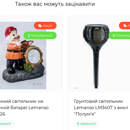
Також вас можуть зацікавити
Акція
А
Популярний
Популя
нний світильник на
Грунтовий світильник
чній батареї Lemanso
Lemanso LM3407 з викл
26
"Полум'я"
явності
В наявності