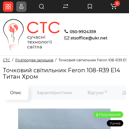
0
050-9924359
stsoffice@ukr.net
СТС
Розпродаж залишків
Точковий світильник Feron 108-R39 E1
Точковий світильник Feron 108-R39 E14
Титан Хром
0
Опис
Характеристики
Відгуки
До
Популярний
Уцінка