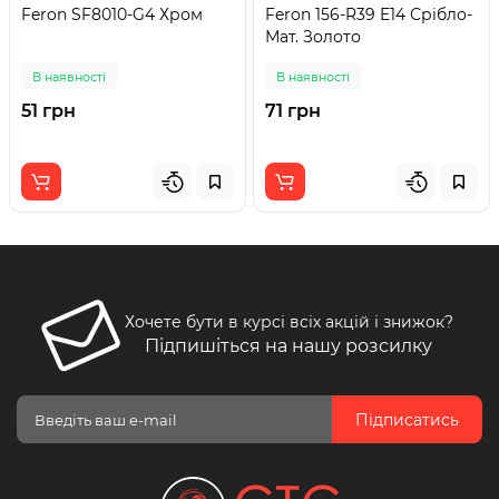
Feron SF8010-G4 Хром
Feron 156-R39 E14 Срібло-
Мат. Золото
В наявності
В наявності
51 грн
71 грн
Хочете бути в курсі всіх акцій і знижок?
Підпишіться на нашу розсилку
Підписатись