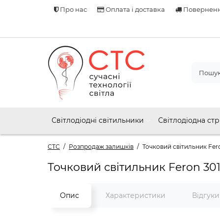
Про нас
Оплата і доставка
Поверненн
Світлодіодні світильники
Світлодіодна стр
СТС
Розпродаж залишків
Точковий світильник Fer
Точковий світильник Feron 30
Опис
Характеристики
Відгук