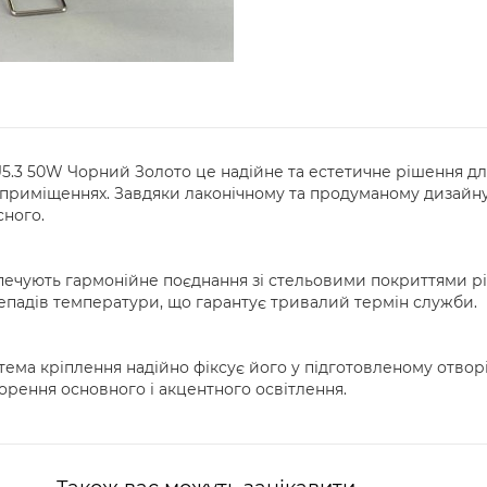
U5.3 50W Чорний Золото це надійне та естетичне рішення дл
приміщеннях. Завдяки лаконічному та продуманому дизайну в
сного.
зпечують гармонійне поєднання зі стельовими покриттями різ
репадів температури, що гарантує тривалий термін служби.
тема кріплення надійно фіксує його у підготовленому отворі
ворення основного і акцентного освітлення.