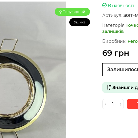
В наявності
Популярний
Артикул:
301Т-M
Уцінка
Категорія
Точк
залишків
Виробник:
Fero
69 грн
Залишилос
Знайшли 