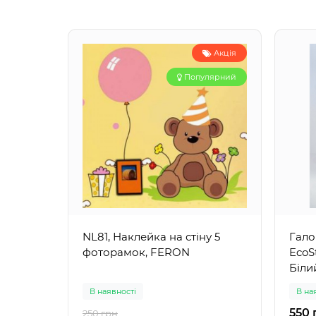
Акція
Популярний
NL81, Наклейка на стіну 5
Гало
фоторамок, FERON
EcoS
Біли
В наявності
В на
550 
250 грн