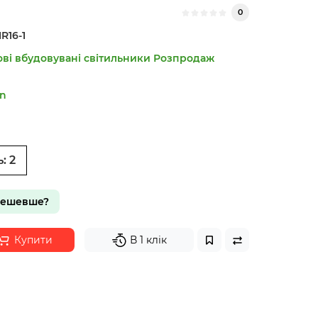
0
R16-1
ові вбудовувані світильники
Розпродаж
n
ь:
2
дешевше?
Купити
В 1 клік