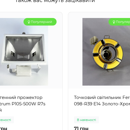
Також вас можуть зацікавити
Популярний
Популя
генний прожектор
Точковий світильник Fe
trum P105-500W R7s
098-R39 E14 Золото-Хро
й
явності
В наявності
грн
71 грн