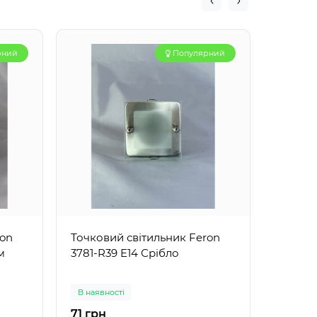
рний
Популярний
ron
Точковий світильник Feron
Точков
м
3781-R39 E14 Срібло
3781-R
В наявності
В наявн
71 грн
71 грн