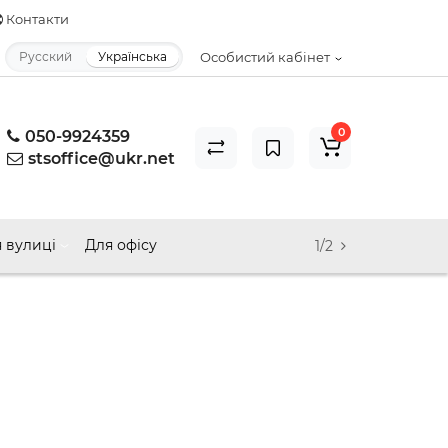
Контакти
Русский
Українська
Особистий кабінет
0
050-9924359
stsoffice@ukr.net
 вулиці
Для офісу
1/2