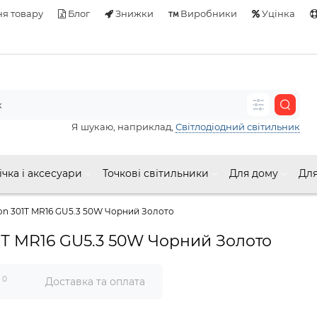
я товару
Блог
Знижки
Виробники
Уцінка
Я шукаю, наприклад,
Світлодіодний світильник
ічка і аксесуари
Точкові світильники
Для дому
Для
on 301Т MR16 GU5.3 50W Чорний Золото
1Т MR16 GU5.3 50W Чорний Золото
0
и
Доставка та оплата