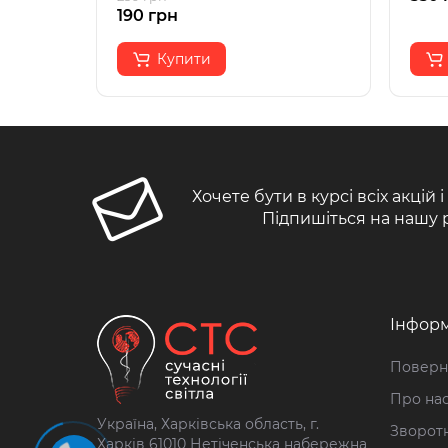
190 грн
Купити
Хочете бути в курсі всіх акцій 
Підпишіться на нашу 
Інформ
Поверн
Про на
Україна, Харківська область, г.
Зворотн
Харків 61010 Нетіченська набережна