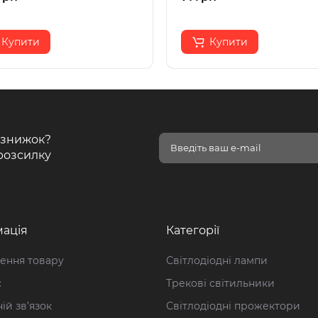
Купити
Купити
і знижок?
розсилку
ація
Категорії
ення товару
Світлодіодні лампи
с
Трекові світильники
ій зв’язок
Світлодіодні прожектори