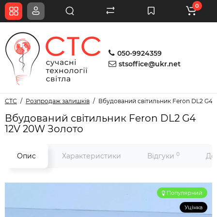
0
050-9924359
stsoffice@ukr.net
СТС
Розпродаж залишків
Вбудований світильник Feron DL2 G4 
Вбудований світильник Feron DL2 G4
12V 20W Золото
0
Опис
Характеристики
Відгуки
До
Популярний
Уцінка