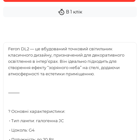
В 1 клік
Feron DL2 — це вбудований точковий світильник
класичного дизайну, призначений для декоративного
освітлення в інтер’єрах. Він ідеально підходить для
створення ефекту “зоряного неба” на стелі, додаючи
атмосферності та естетики приміщенню.
⸻
? Основні характеристики:
• Тип лампи: галогенна JC
• Цоколь: G4
• Потужність: до 20 Вт