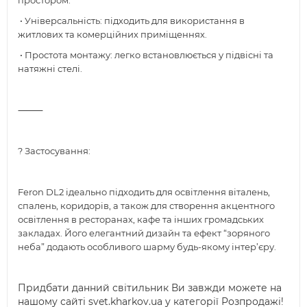
простором.
• Універсальність: підходить для використання в
житлових та комерційних приміщеннях.
• Простота монтажу: легко встановлюється у підвісні та
натяжні стелі.
⸻
? Застосування:
Feron DL2 ідеально підходить для освітлення віталень,
спалень, коридорів, а також для створення акцентного
освітлення в ресторанах, кафе та інших громадських
закладах. Його елегантний дизайн та ефект “зоряного
неба” додають особливого шарму будь-якому інтер’єру.
Придбати данний світильник Ви завжди можете на
нашому сайті svet.kharkov.ua у категорії Розпродажі!