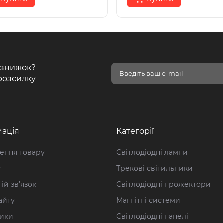
і знижок?
розсилку
ація
Категорії
ення товару
Світлодіодні лампи
с
Трекові світильники
ій зв’язок
Світлодіодні прожектори
айту
Магнітні системи
ики
Світлодіодні панелі