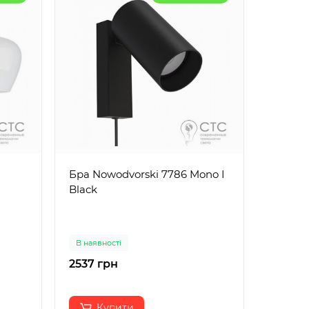
Бра Nowodvorski 7786 Mono I
Бра, н
Black
Nowodv
1x11W 
білий
В наявності
В наявн
2537 грн
6075 
Купити
К