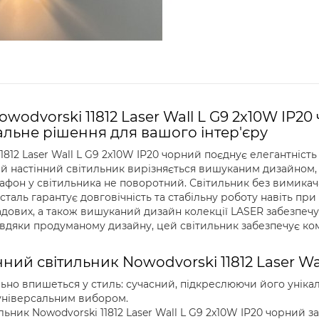
wodvorski 11812 Laser Wall L G9 2x10W IP20
еальне рішення для вашого інтер'єру
1812 Laser Wall L G9 2x10W IP20 чорний поєднує елегантніст
 настінний світильник вирізняється вишуканим дизайном, в
афон у світильника не поворотний. Світильник без вимикача
 сталь гарантує довговічність та стабільну роботу навіть п
ладових, а також вишуканий дизайн колекції LASER забезпеч
авдяки продуманому дизайну, цей світильник забезпечує ко
ний світильник Nowodvorski 11812 Laser Wa
ьно впишеться у стиль: сучасний, підкреслюючи його унікальн
універсальним вибором.
льник Nowodvorski 11812 Laser Wall L G9 2x10W IP20 чорний 