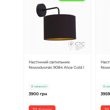
Настінний світильник
Наст
Nowodvorski 9084 Alice Gold l
Nowo
В наявності
В на
3900 грн
3959
Купити