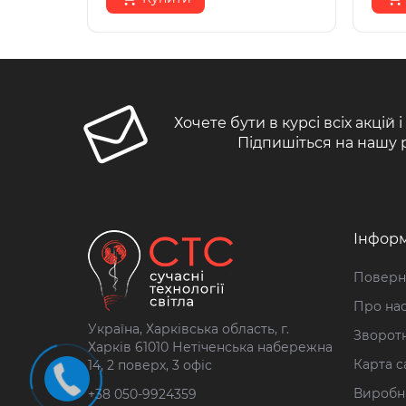
Хочете бути в курсі всіх акцій 
Підпишіться на нашу 
Інформ
Поверн
Про на
Україна, Харківська область, г.
Зворотн
Харків 61010 Нетіченська набережна
Карта с
14, 2 поверх, 3 офіс
Виробн
+38 050-9924359