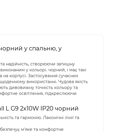
 чорний у спальню, у
ь та надійність, створюючи затишну
иконаним у кольорі. чорний, і має такі
 на корпусі. Застосування сучасних
ри щоденному використанні. Чудова якість
ують дивовижну точність кольору та
мфортне освітлення, підкреслюючи
ll L G9 2x10W IP20 чорний
ість та гармонію. Лаконічні лінії та
забезпечує м'яке та комфортне