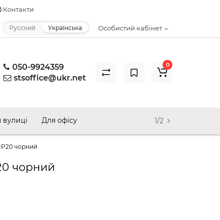
Контакти
Русский
Українська
Особистий кабінет
0
050-9924359
stsoffice@ukr.net
 вулиці
Для офісу
1/2
 IP20 чорний
P20 чорний