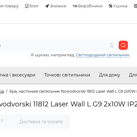
я товару
Блог
Знижки
Виробники
Уцінка
Я шукаю, наприклад,
Світлодіодний світильник
ічка і аксесуари
Точкові світильники
Для дому
Для
ра
Бра, настінний світильник Nowodvorski 11812 Laser Wall L G9 2x10W
odvorski 11812 Laser Wall L G9 2x10W I
0
и
Доставка та оплата