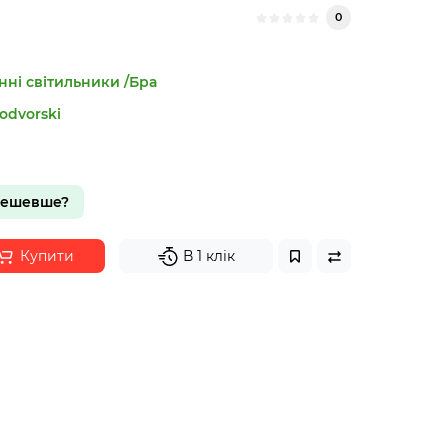
0
нні світильники /Бра
odvorski
дешевше?
Купити
В 1 клік