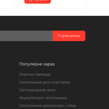
Підписатись
Популярне зараз
Розетки-таймера
Світильники для спортзалів
Світлодіодний неон
Акумуляторні світильники
Світильники для рослин і м'яса