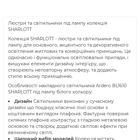
Люстри та світильники під лампу колекція
SHARLOTT
Колекція SHARLOTT - люстри та світильники під
лампу для основного, акцентного та декоративного
освітлення житлових та комерційних приміщень. Це
одночасно і функціональні освітлювальні прилади, і
вишукані елементи дизайну інтер’єру, що
створюють неповторну атмосферу, та додають
стилю всьому приміщенню.
Особливості накладного світильника Ardero BL1610
SHARLOTT під лампу білого кольору:
Дизайн
Світильники виконані у сучасному
дизайні що поєднує класичні лінії основи з
коштовним виглядом плафонів. Фактурна поверхня
скляних плафонів контрастує з гладкою металевою
основою та створює додаткові світлові ефекти при
ввімкненому світлі.
Широкий вибір моделей
Колекція містить