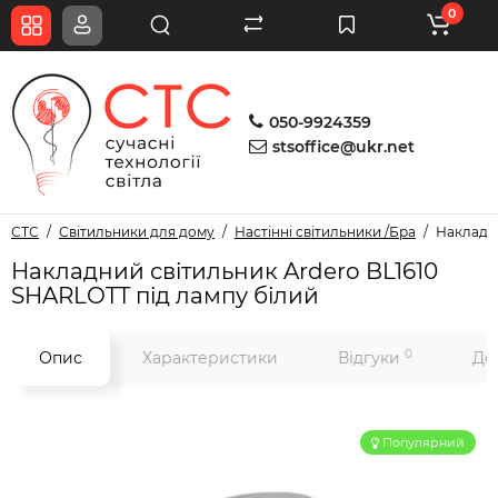
0
050-9924359
stsoffice@ukr.net
СТС
Світильники для дому
Настінні світильники /Бра
Накладни
Накладний світильник Ardero BL1610
SHARLOTT під лампу білий
0
Опис
Характеристики
Відгуки
До
Популярний