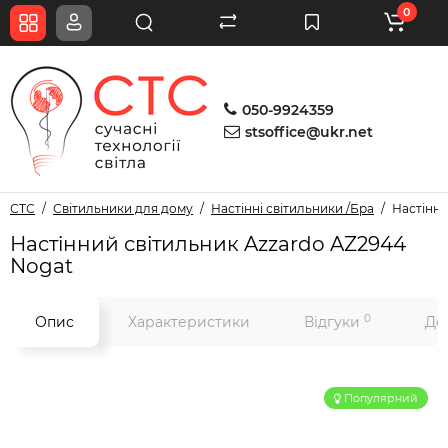
0
050-9924359
stsoffice@ukr.net
СТС
Світильники для дому
Настінні світильники /Бра
Настінни
Настінний світильник Azzardo AZ2944
Nogat
0
Опис
Характеристики
Відгуки
До
Популярний