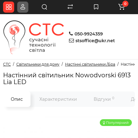
0
050-9924359
stsoffice@ukr.net
СТС
Світильники для дому
Настінні світильники /Бра
Настінни
Настінний світильник Nowodvorski 6913
Lia LED
0
Опис
Характеристики
Відгуки
До
Популярний