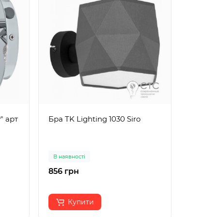
" арт
Бра TK Lighting 1030 Siro
Світло
світил
LED I
В наявності
В наявн
856 грн
6562 г
Купити
К