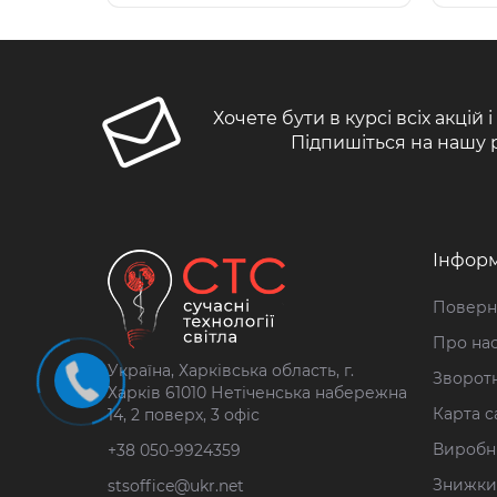
Хочете бути в курсі всіх акцій 
Підпишіться на нашу 
Інформ
Поверн
Про на
Україна, Харківська область, г.
Зворотн
Харків 61010 Нетіченська набережна
Карта с
14, 2 поверх, 3 офіс
Виробн
+38 050-9924359
Знижки
stsoffice@ukr.net