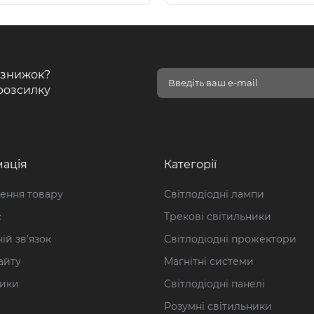
і знижок?
розсилку
ація
Категорії
ення товару
Світлодіодні лампи
с
Трекові світильники
ій зв’язок
Світлодіодні прожектори
айту
Магнітні системи
ики
Світлодіодні панелі
Розумні світильники