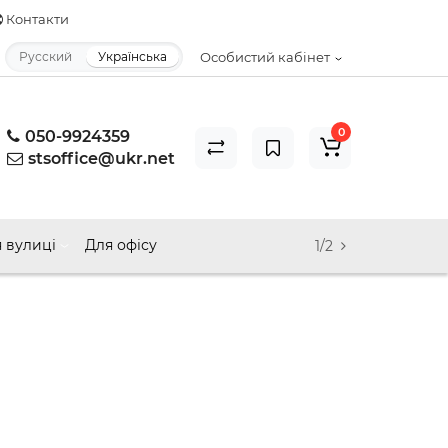
Контакти
Русский
Українська
Особистий кабінет
0
050-9924359
stsoffice@ukr.net
 вулиці
Для офісу
1/2