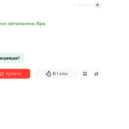
0
нні світильники /Бра
дешевше?
Купити
В 1 клік