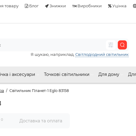
я товару
Блог
Знижки
Виробники
Уцінка
Я шукаю, наприклад,
Світлодіодний світильник
ічка і аксесуари
Точкові світильники
Для дому
Для
ра
Світильник Планет-1 Eglo 83158
8
0
и
Доставка та оплата