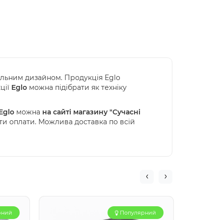
нальним дизайном. Продукція Eglo
кції
Eglo
можна підібрати як техніку
Eglo
можна
на сайті магазину "Сучасні
ти оплати. Можлива доставка по всій
рний
Популярний