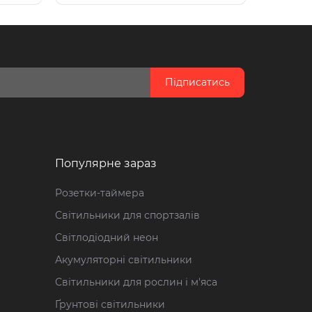
Підписатись
Популярне зараз
Розетки-таймера
Світильники для спортзалів
Світлодіодний неон
Акумуляторні світильники
Світильники для рослин і м'яса
Ґрунтові світильники