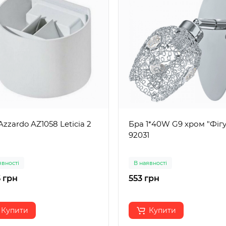
Azzardo AZ1058 Leticia 2
Бра 1*40W G9 хром "Фігу
92031
явності
В наявності
 грн
553 грн
Купити
Купити