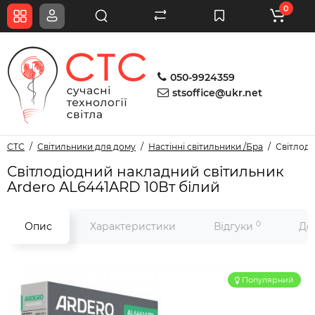
0
050-9924359
stsoffice@ukr.net
СТС
Світильники для дому
Настінні світильники /Бра
Світлоді
Світлодіодний накладний світильник
Ardero AL6441ARD 10Вт білий
0
Опис
Характеристики
Відгуки
До
Популярний