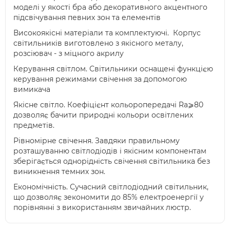
моделі у якості бра або декоративного акцентного
підсвічування певних зон та елементів
Високоякісні матеріали та комплектуючі. Корпус
світильників виготовлено з якісного металу,
розсіювач - з міцного акрилу
Керування світлом. Світильники оснащені функцією
керування режимами свічення за допомогою
вимикача
Якісне світло. Коефіцієнт кольоропередачі Ra⩾80
дозволяє бачити природні кольори освітлених
предметів.
Рівномірне свічення. Завдяки правильному
розташуванню світлодіодів і якісним компонентам
зберігається однорідність свічення світильника без
виникнення темних зон.
Економічність. Сучасний світлодіодний світильник,
що дозволяє зекономити до 85% електроенергії у
порівнянні з використанням звичайних люстр.