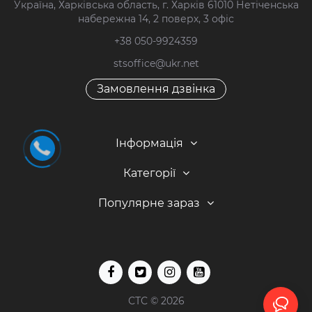
Україна, Харківська область, г. Харків 61010 Нетіченська
набережна 14, 2 поверх, 3 офіс
+38 050-9924359
stsoffice@ukr.net
Замовлення дзвінка
Інформація
Категорії
Популярне зараз
СТС © 2026