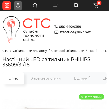
0
050-9924359
stsoffice@ukr.net
СТС
Світильники для дому
Стельові світильники
Настінний LE
Настінний LED світильник PHILIPS
33609/31/16
0
Опис
Характеристики
Відгуки
До
Популярний