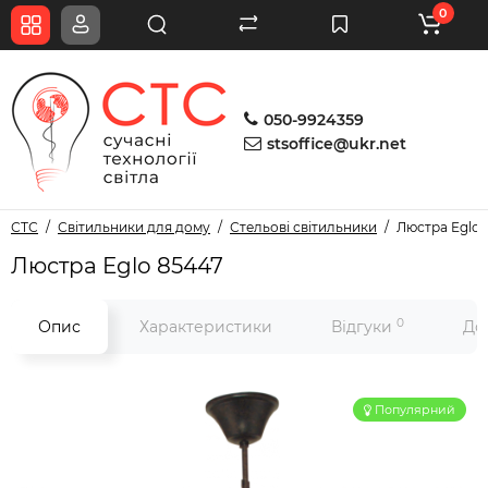
0
050-9924359
stsoffice@ukr.net
СТС
Світильники для дому
Стельові світильники
Люстра Eglo 
Люстра Eglo 85447
0
Опис
Характеристики
Відгуки
До
Популярний