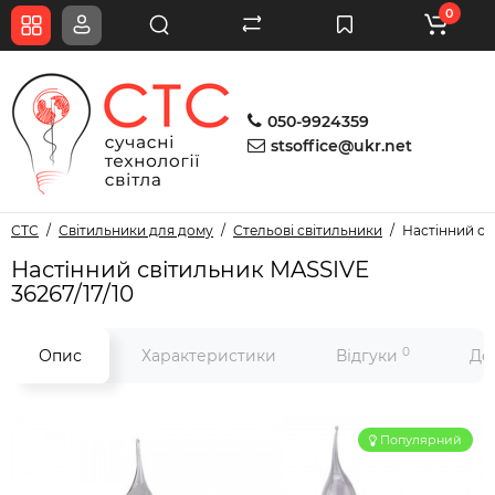
0
050-9924359
stsoffice@ukr.net
СТС
Світильники для дому
Стельові світильники
Настінний св
Настінний світильник MASSIVE
36267/17/10
0
Опис
Характеристики
Відгуки
До
Популярний