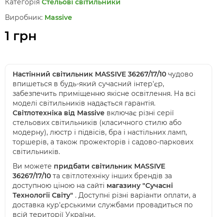
Категорія
Стельові світильники
Виробник:
Massive
1 грн
Настінний світильник MASSIVE 36267/17/10
чудово
впишеться в будь-який сучасний інтер'єр,
забезпечить приміщенню якісне освітлення. На всі
моделі світильників надається гарантія.
Світлотехніка від Massive
включає різні серії
стельових світильників (класичного стилю або
модерну), люстр і підвісів, бра і настільних ламп,
торшерів, а також прожекторів і садово-паркових
світильників.
Ви можете
придбати світильник MASSIVE
36267/17/10
та світлотехніку інших брендів за
доступною ціною на сайті
магазину "Сучасні
Технології Світу"
. Доступні різні варіанти оплати, а
доставка кур'єрськими службами провадиться по
всій території України.