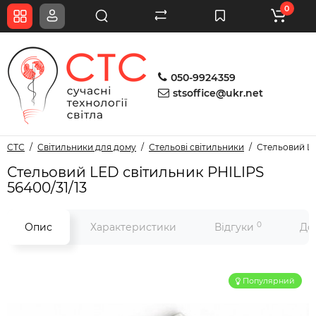
0
050-9924359
stsoffice@ukr.net
СТС
Світильники для дому
Стельові світильники
Стельовий LE
Стельовий LED світильник PHILIPS
56400/31/13
0
Опис
Характеристики
Відгуки
До
Популярний