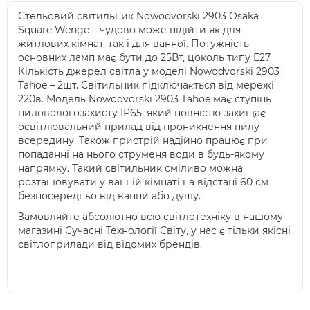
Стельовий світильник Nowodvorski 2903 Osaka
Square Wenge – чудово може підійти як для
житлових кімнат, так і для ванної. Потужність
основних ламп має бути до 25Вт, цоколь типу E27.
Кількість джерел світла у моделі Nowodvorski 2903
Tahoe – 2шт. Світильник підключається від мережі
220в. Модель Nowodvorski 2903 Tahoe має ступінь
пиловологозахисту IP65, який повністю захищає
освітлювальний прилад від проникнення пилу
всередину. Також пристрій надійно працює при
попаданні на нього струменя води в будь-якому
напрямку. Такий світильник сміливо можна
розташовувати у ванній кімнаті на відстані 60 см
безпосередньо від ванни або душу.
Замовляйте абсолютно всю світлотехніку в нашому
магазині Сучасні Технології Світу, у нас є тільки якісні
світлоприлади від відомих брендів.