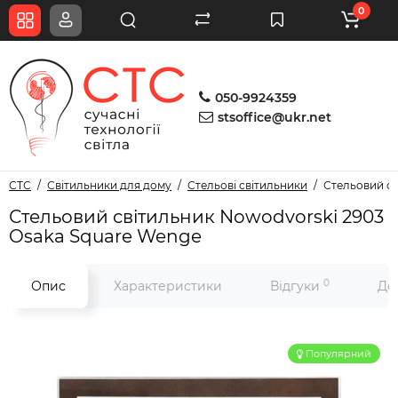
0
050-9924359
stsoffice@ukr.net
СТС
Світильники для дому
Стельові світильники
Стельовий св
Стельовий світильник Nowodvorski 2903
Osaka Square Wenge
0
Опис
Характеристики
Відгуки
До
Популярний