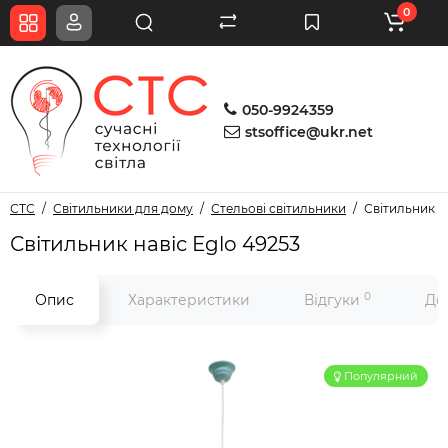
0
050-9924359
stsoffice@ukr.net
СТС
Світильники для дому
Стельові світильники
Світильник н
Світильник навіс Eglo 49253
0
Опис
Характеристики
Відгуки
До
Популярний