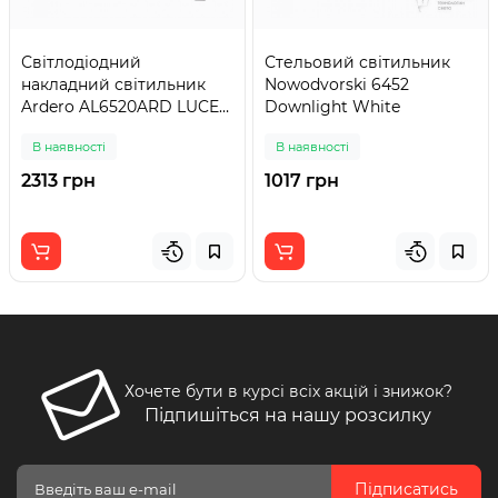
Світлодіодний
Стельовий світильник
накладний світильник
Nowodvorski 6452
Ardero AL6520ARD LUCE
Downlight White
65Вт білий
В наявності
В наявності
2313 грн
1017 грн
Хочете бути в курсі всіх акцій і знижок?
Підпишіться на нашу розсилку
Підписатись