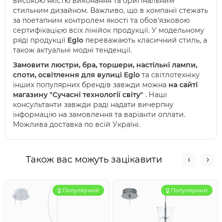
високою якістю виконання та оригінальним
стильним дизайном. Важливо, що в компанії стежать
за поетапним контролем якості та обов'язковою
сертифікацією всіх лінійок продукції. У модельному
ряді продукції
Eglo
переважають класичний стиль, а
також актуальні модні тенденції.
Замовити люстри, бра, торшери, настільні лампи,
споти, освітлення для вулиці Eglo
та світлотехніку
інших популярних брендів завжди можна
на сайті
магазину "Сучасні технології світу"
. Наші
консультанти завжди раді надати вичерпну
інформацію на замовлення та варіанти оплати.
Можлива доставка по всій Україні.
Також вас можуть зацікавити
Популярний
Популярний