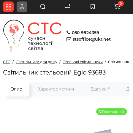
0
050-9924359
stsoffice@ukr.net
СТС
Світильники для дому
Стельові світильники
Світильник с
Світильник стельовий Eglo 93683
0
Опис
Характеристики
Відгуки
До
Популярний