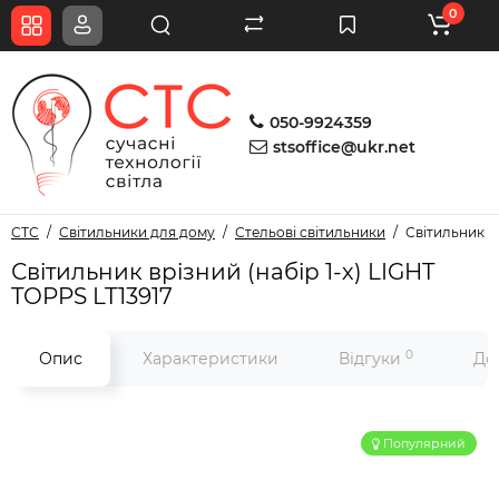
0
050-9924359
stsoffice@ukr.net
СТС
Світильники для дому
Стельові світильники
Світильник вр
Світильник врізний (набір 1-х) LIGHT
TOPPS LT13917
0
Опис
Характеристики
Відгуки
До
Популярний