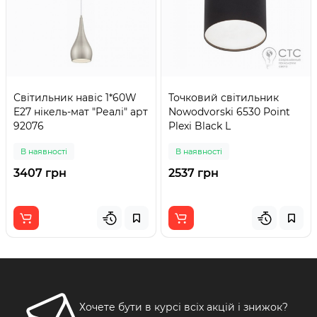
Світильник навіс 1*60W
Точковий світильник
E27 нікель-мат "Реалі" арт
Nowodvorski 6530 Point
92076
Plexi Black L
В наявності
В наявності
3407 грн
2537 грн
Хочете бути в курсі всіх акцій і знижок?