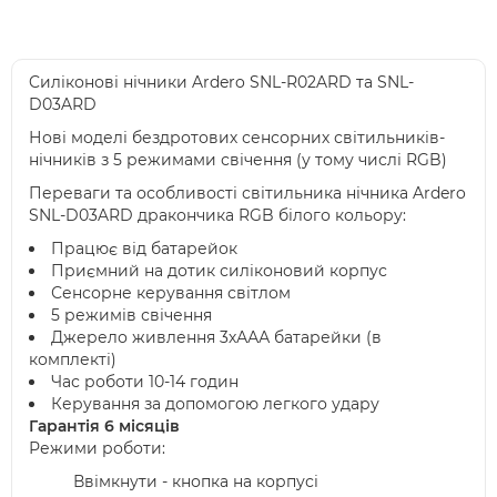
Cиліконові нічники Ardero SNL-R02ARD та SNL-
D03ARD
Нові моделі бездротових сенсорних світильників-
нічників з 5 режимами свічення (у тому числі RGB)
Переваги та особливості світильника нічника Ardero
SNL-D03ARD дракончика RGB білого кольору:
Працює від батарейок
Приємний на дотик силіконовий корпус
Сенсорне керування світлом
5 режимів свічення
Джерело живлення 3хААА батарейки (в
комплекті)
Час роботи 10-14 годин
Керування за допомогою легкого удару
Гарантія 6 місяців
Режими роботи:
Ввімкнути - кнопка на корпусі