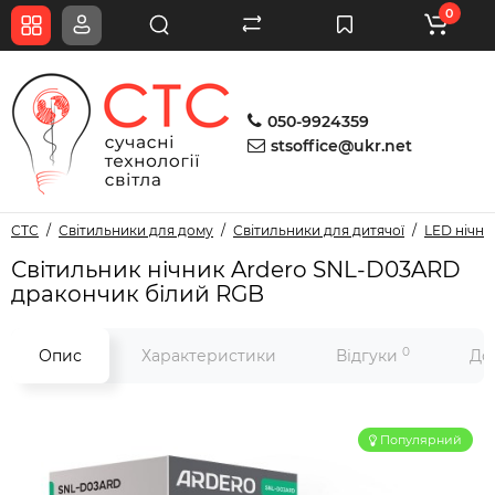
0
050-9924359
stsoffice@ukr.net
СТС
Світильники для дому
Світильники для дитячої
LED нічни
Світильник нічник Ardero SNL-D03ARD
дракончик білий RGB
0
Опис
Характеристики
Відгуки
До
Популярний