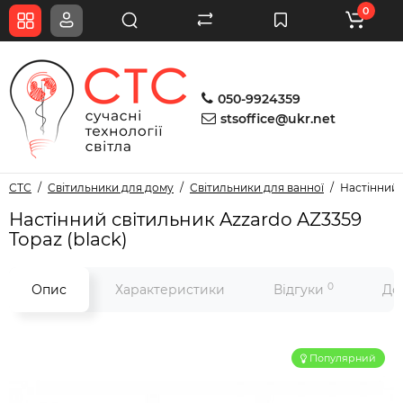
0
050-9924359
stsoffice@ukr.net
СТС
Світильники для дому
Світильники для ванної
Настінний 
Настінний світильник Azzardo AZ3359
Topaz (black)
0
Опис
Характеристики
Відгуки
До
Популярний