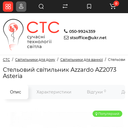
0
050-9924359
stsoffice@ukr.net
СТС
Світильники для дому
Світильники для ванної
Стельовий 
Стельовий світильник Azzardo AZ2073
Asteria
0
Опис
Характеристики
Відгуки
До
Популярний