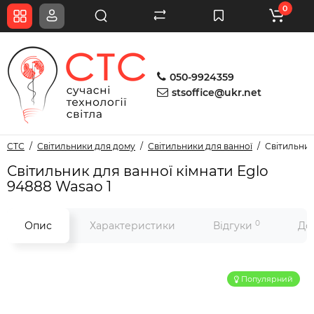
0
050-9924359
stsoffice@ukr.net
СТС
Світильники для дому
Світильники для ванної
Світильник
Світильник для ванної кімнати Eglo
94888 Wasao 1
0
Опис
Характеристики
Відгуки
До
Популярний