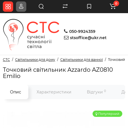
0
050-9924359
stsoffice@ukr.net
СТС
Світильники для дому
Світильники для ванної
Точковий с
Точковий світильник Azzardo AZ0810
Emilio
0
Опис
Характеристики
Відгуки
До
Популярний