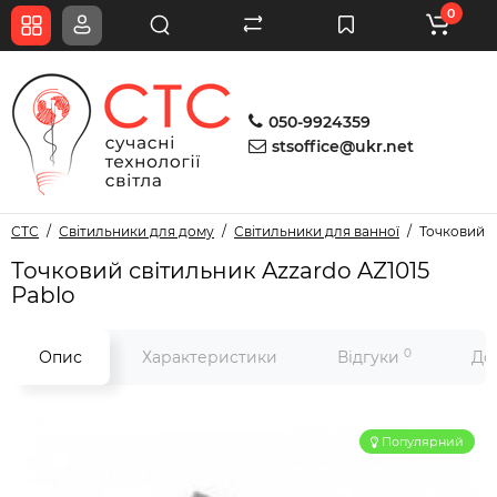
0
050-9924359
stsoffice@ukr.net
СТС
Світильники для дому
Світильники для ванної
Точковий с
Точковий світильник Azzardo AZ1015
Pablo
0
Опис
Характеристики
Відгуки
До
Популярний