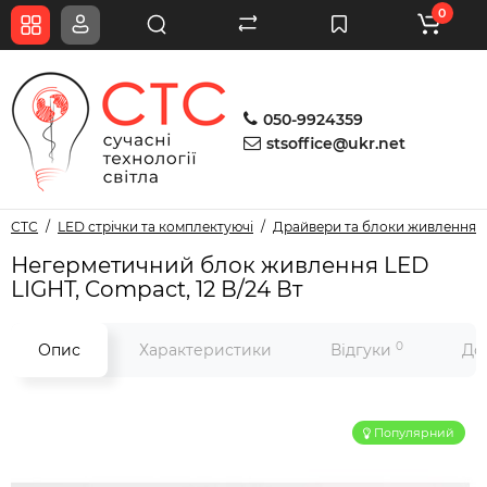
0
050-9924359
stsoffice@ukr.net
СТС
LED стрічки та комплектуючі
Драйвери та блоки живлення дл
Негерметичний блок живлення LED
LIGHT, Compact, 12 В/24 Вт
0
Опис
Характеристики
Відгуки
До
Популярний