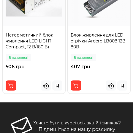
Негерметичний блок
Блок живлення для LED
живлення LED LIGHT,
стрічки Ardero LB008 12В
Compact, 12 В/180 Вт
80Вт
В наявності
В наявності
506 грн
407 грн
Хочете бути в курсі всіх акцій і знижок?
Підпишіться на нашу розсилку