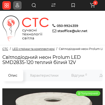
0
050-9924359
stsoffice@ukr.net
СТС
LED стрічки та комплектуючі
Світлодіодний неон Prolum LE
Світлодіодний неон Prolum LED
SMD2835-120 теплий білий 12V
0
Опис
Характеристики
Відгуки
До
Популярний