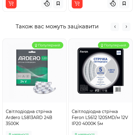
Також вас можуть зацікавити
Популярний
Популярний
Світлодіодна стрічка
Світлодіодна стрічка
Ardero LS813ARD 24В
Feron LS612 120SMD/м 12V
3500K
IP20 4000K 5м
В наявності
В наявності