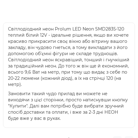
Світлодіодний неон Prolum LED Neon SMD2835-120
теплий білий 12V - ідеальне рішення, якщо ви хочете
красиво прикрасити своє вікно або вітрину вашого
закладу, він чудово гнеться, а тому викладати з його
допомогою об'ємні фігури не складе труднощів.
Світлодіодний неон яскравіший, тонший і гнучкіший
за традиційний неон. До того ж він ще й економний,
всього 9,6 Ват на метр, при тому що видає з себе по
20-22 люмени (кожний діод), а їх на стрічці 120 (на
метр).
Замовити такий чудо прилад ви можете не
виходячи з цієї сторінки, просто натиснувши кнопку
"Купити". Далі вам потрібно буде вибрати зручний
спосіб доставки та оплати, і вже за 2-3 дні НЕОН
буде вже у вас в руках.