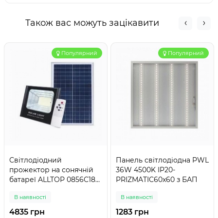
Також вас можуть зацікавити
Популярний
Популярний
Світлодіодний
Панель світлодіодна PWL
прожектор на сонячній
36W 4500K IP20-
батареї ALLTOP 0856C180-
PRIZMATIC60x60 з БАП
01 180 Вт
В наявності
В наявності
4835 грн
1283 грн