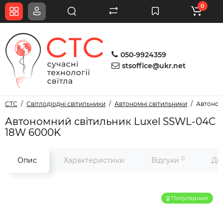
0
050-9924359
stsoffice@ukr.net
СТС
Світлодіодні світильники
Автономні світильники
Автоном
Автономний світильник Luxel SSWL-04C
18W 6000K
0
Опис
Характеристики
Відгуки
До
Популярний