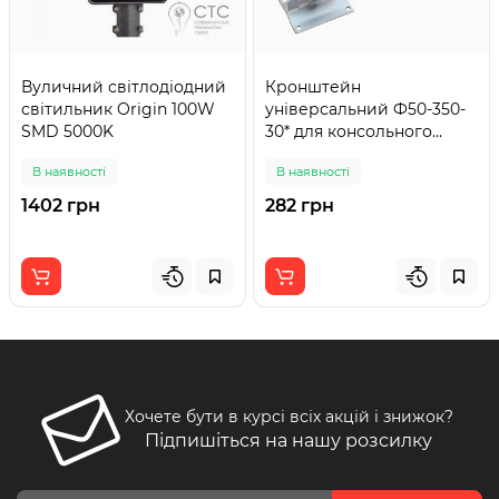
Вуличний світлодіодний
Кронштейн
світильник Origin 100W
універсальний Ф50-350-
SMD 5000K
30* для консольного
світильника (30 град.)
В наявності
В наявності
TNSy
1402 грн
282 грн
Хочете бути в курсі всіх акцій і знижок?
Підпишіться на нашу розсилку