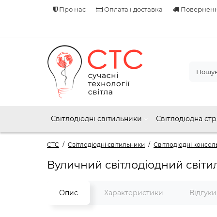
Про нас
Оплата і доставка
Поверненн
Світлодіодні світильники
Світлодіодна стр
СТС
Світлодіодні світильники
Світлодіодні консол
Вуличний світлодіодний світ
Опис
Характеристики
Відгук