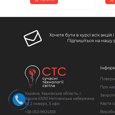
Хочете бути в курсі всіх акцій 
Підпишіться на нашу 
Інформ
Поверн
Про на
Україна, Харківська область, г.
Зворотн
Харків 61010 Нетіченська набережна
Карта с
14, 2 поверх, 3 офіс
Виробн
+38 050-9924359