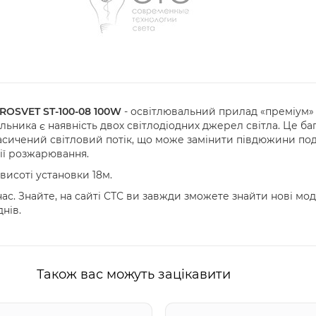
ROSVET ST-100-08 100W
- освітлювальний прилад «преміум»
льника є наявність двох світлодіодних джерел світла. Це баг
асичений світловий потік, що може замінити півдюжини поді
ії розжарювання.
исоті установки 18м.
с. Знайте, на сайті СТС ви завжди зможете знайти нові мод
нів.
Також вас можуть зацікавити