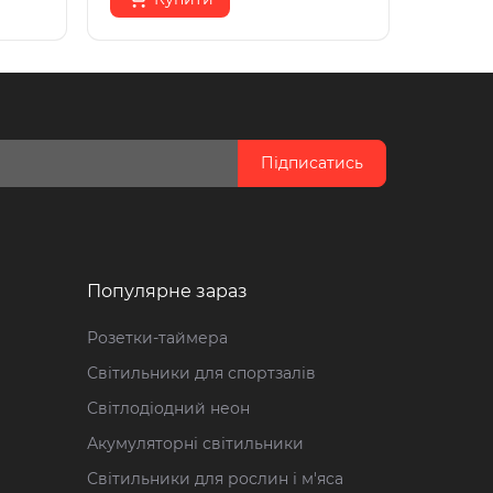
Підписатись
Популярне зараз
Розетки-таймера
Світильники для спортзалів
Світлодіодний неон
Акумуляторні світильники
Світильники для рослин і м'яса