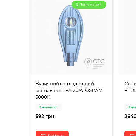
Популярний
Вуличний світлодіодний
Світ
світильник EFA 20W OSRAM
FLOR
5000K
В наявності
В на
592 грн
2640
Купити