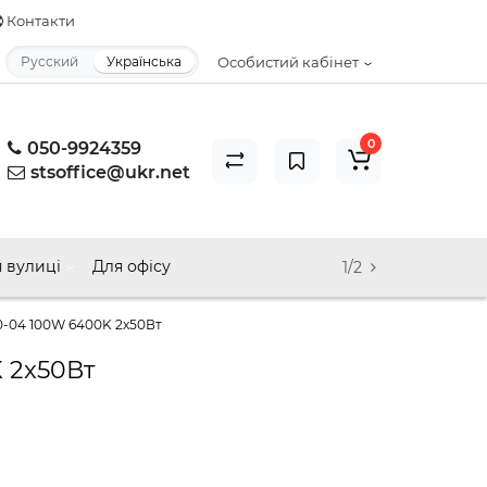
Контакти
Русский
Українська
Особистий кабінет
0
050-9924359
stsoffice@ukr.net
 вулиці
Для офісу
1/2
0-04 100W 6400K 2x50Вт
 2x50Вт