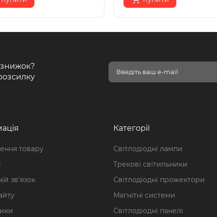
і знижок?
розсилку
ація
Категорії
ення товару
Світлодіодні лампи
с
Трекові світильники
ій зв’язок
Світлодіодні прожектори
айту
Магнітні системи
ики
Світлодіодні панелі