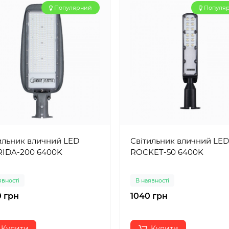
Популярний
Популя
ильник вличний LED
Світильник вличний LED
IDA-200 6400K
ROCKET-50 6400K
явності
В наявності
 грн
1040 грн
Купити
Купити