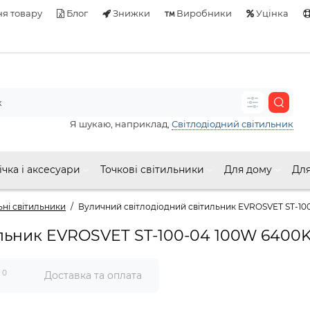
я товару
Блог
Знижки
Виробники
Уцінка
Я шукаю, наприклад,
Світлодіодний світильник
ічка і аксесуари
Точкові світильники
Для дому
Для
ьні світильники
Вуличний світлодіодний світильник EVROSVET ST-10
ильник EVROSVET ST-100-04 100W 6400K
0
и
Доставка та оплата