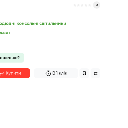
0
одіодні консольні світильники
освет
дешевше?
Купити
В 1 клік