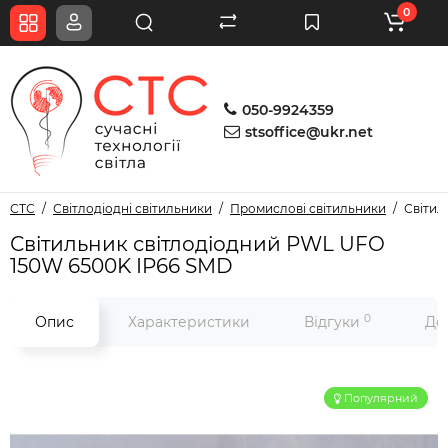
0
050-9924359
stsoffice@ukr.net
СТС
Світлодіодні світильники
Промислові світильники
Світил
Світильник світлодіодний PWL UFO
150W 6500K IP66 SMD
0
Опис
Характеристики
Відгуки
До
Популярний