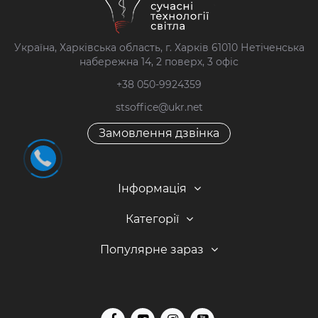
Україна, Харківська область, г. Харків 61010 Нетіченська
набережна 14, 2 поверх, 3 офіс
+38 050-9924359
stsoffice@ukr.net
Замовлення дзвінка
Інформація
Категорії
Популярне зараз