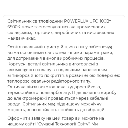
Світильник світлодіодний POWERLUX UFO 100Вт
6500К може застосовуватись на промислових,
складських, торгових, виробничих та виставкових
майданчиках.
Освітлювальний пристрій цього типу забезпечує
всіма основними світлотехнічними параметрами,
для дотримання вимог виробничих процесів.
Корпусні деталі світильника виготовлені з
алюмінієвого сплаву з подальшим нанесенням
антикорозійного покриття, з розвиненою поверхнею
теплорозсіювальної радіаторного типу.
Оптична лінза виготовлена з ударостійкого,
термостійкого полікарбонату. Підключення виробу
до електромережі провадиться через кабельні
вводи. Світильник має підвищену механічну
міцність, зносостійкість і стійкість до вібрацій.
Оформити заявку на цей товар ви можете на
нашому сайті "Сучасні Технології Світу". Ми