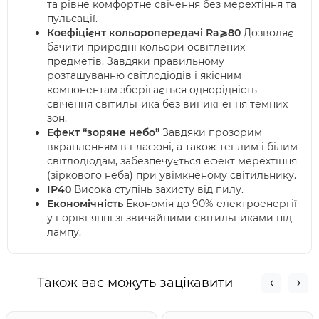
та рівне комфортне свічення без мерехтіння та
пульсації.
Коефіцієнт кольоропередачі Ra⩾80
Дозволяє
бачити природні кольори освітлених
предметів. Завдяки правильному
розташуванню світлодіодів і якісним
компонентам зберігається однорідність
свічення світильника без виникнення темних
зон.
Ефект “зоряне небо”
Завдяки прозорим
вкрапленням в плафоні, а також теплим і білим
світлодіодам, забезпечується ефект мерехтіння
(зіркового неба) при увімкненому світильнику.
ІР40
Висока ступінь захисту від пилу.
Економічність
Економія до 90% електроенергії
у порівнянні зі звичайними світильниками під
лампу.
Також вас можуть зацікавити