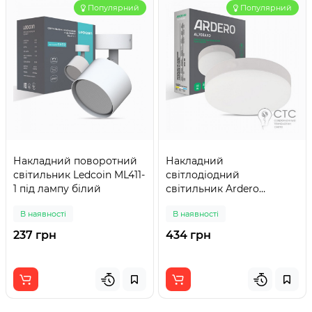
Популярний
Популярний
Накладний поворотний
Накладний
світильник Ledcoin ML411-
світлодіодний
1 під лампу білий
світильник Ardero
AL708ARD 32W 5000K
В наявності
В наявності
коло
237 грн
434 грн