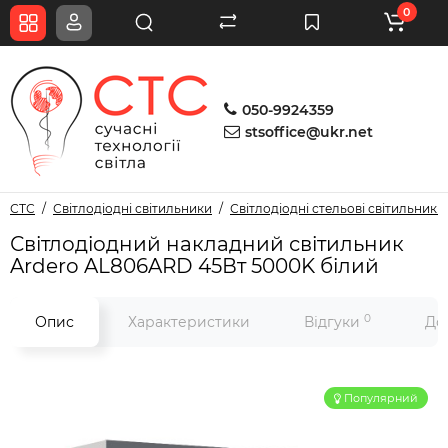
0
050-9924359
stsoffice@ukr.net
СТС
Світлодіодні світильники
Світлодіодні стельові світильники
Світлодіодний накладний світильник
Ardero AL806ARD 45Вт 5000K білий
0
Опис
Характеристики
Відгуки
До
Популярний