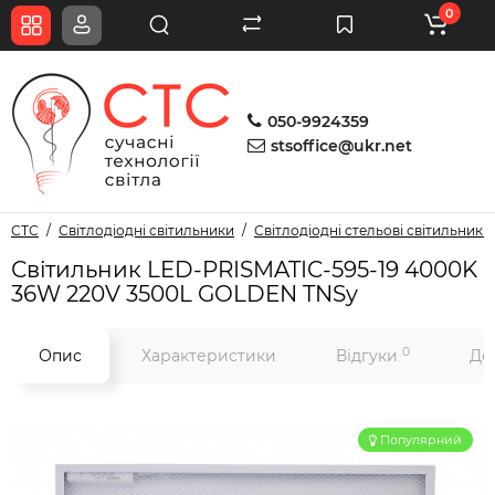
0
050-9924359
stsoffice@ukr.net
СТС
Світлодіодні світильники
Світлодіодні стельові світильники
Світильник LED-PRISMATIC-595-19 4000K
36W 220V 3500L GOLDEN TNSy
0
Опис
Характеристики
Відгуки
До
Популярний