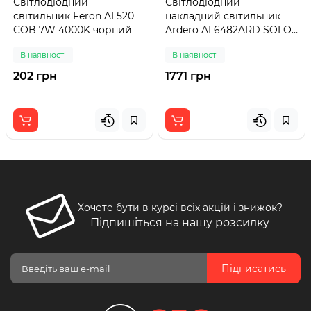
Світлодіодний
Світлодіодний
світильник Feron AL520
накладний світильник
COB 7W 4000K чорний
Ardero AL6482ARD SOLO
50Вт білий
В наявності
В наявності
202 грн
1771 грн
Хочете бути в курсі всіх акцій і знижок?
Підпишіться на нашу розсилку
Підписатись