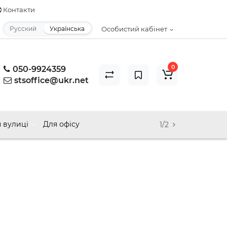
Контакти
Русский
Українська
Особистий кабінет
0
050-9924359
stsoffice@ukr.net
 вулиці
Для офісу
1/2