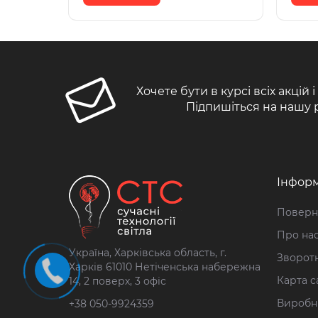
Хочете бути в курсі всіх акцій 
Підпишіться на нашу 
Інформ
Поверн
Про на
Україна, Харківська область, г.
Зворотн
Харків 61010 Нетіченська набережна
Карта с
14, 2 поверх, 3 офіс
Виробн
+38 050-9924359