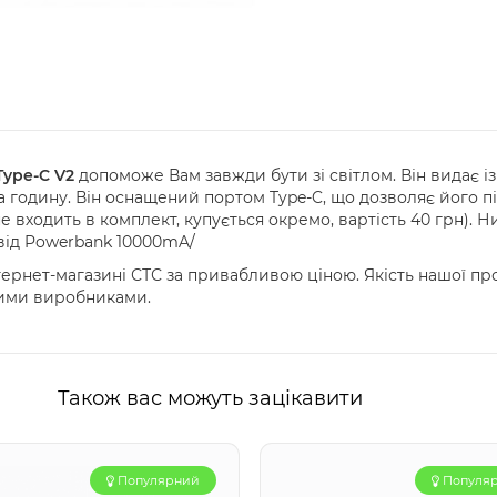
Type-C V2
допоможе Вам завжди бути зі світлом. Він видає із
а годину. Він оснащений портом Type-C, що дозволяє його п
 входить в комплект, купується окремо, вартість 40 грн). 
від Powerbank 10000mA/
ернет-магазині СТС за привабливою ціною. Якість нашої пр
мими виробниками.
Також вас можуть зацікавити
Популярний
Популя