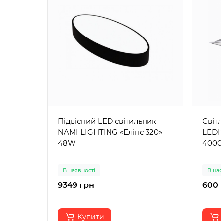
Підвісний LED світильник
Світ
NAMI LIGHTING «Еліпс 320»
LEDI
48W
4000
В наявності
В на
9349 грн
600 
Купити