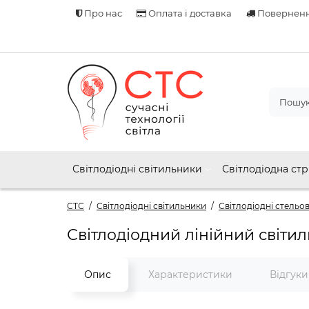
Про нас
Оплата і доставка
Поверненн
Світлодіодні світильники
Світлодіодна стр
СТС
Світлодіодні світильники
Світлодіодні стельов
Світлодіодний лінійний світи
Опис
Характеристики
Відгук