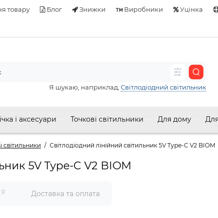
я товару
Блог
Знижки
Виробники
Уцінка
Я шукаю, наприклад,
Світлодіодний світильник
ічка і аксесуари
Точкові світильники
Для дому
Для
і світильники
Світлодіодний лінійний світильник 5V Type-C V2 BIOM
льник 5V Type-C V2 BIOM
0
и
Доставка та оплата