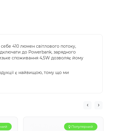
 себе 410 люмен світлового потоку,
ідключати до Powerbank, зарядного
Низьке споживання 4,5W дозволяє йому
одукції є найвищою, тому що ми
рний
Популярний