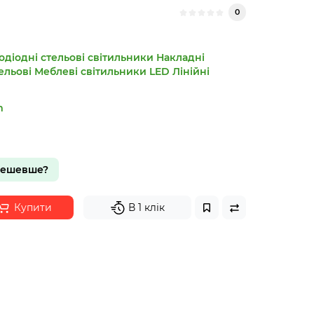
0
одіодні стельові світильники
Накладні
ельові
Меблеві світильники LED
Лінійні
m
дешевше?
Купити
В 1 клік