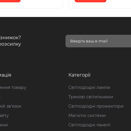
і знижок?
розсилку
ація
Категорії
ення товару
Світлодіодні лампи
с
Трекові світильники
ій зв’язок
Світлодіодні прожектори
айту
Магнітні системи
ики
Світлодіодні панелі