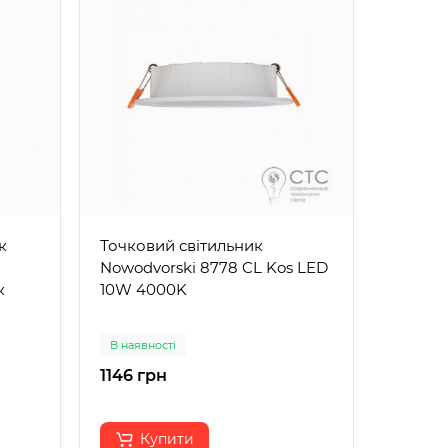
к
Точковий світильник
Стельо
Nowodvorski 8778 CL Kos LED
світил
к
10W 4000K
DLP-50
В наявності
В наявн
1146 грн
668 гр
Купити
К