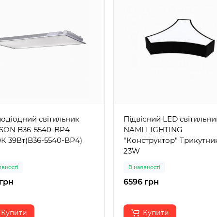
лодіодний світильник
Підвісний LED світильни
SON B36-5540-BP4
NAMI LIGHTING
К 39Вт(B36-5540-BP4)
"Конструктор" Трикутни
23W
явності
В наявності
грн
6596 грн
Купити
Купити