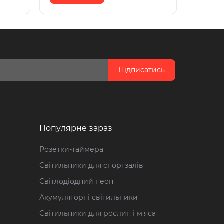
Підписатись
Популярне зараз
Розетки-таймера
Світильники для спортзалів
Світлодіодний неон
Акумуляторні світильники
Світильники для рослин і м'яса