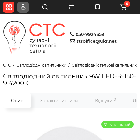
0
050-9924359
stsoffice@ukr.net
СТС
Світлодіодні світильники
Світлодіодні стельові світильники
Світлодіодний світильник 9W LED-R-150-
9 4200К
0
Опис
Характеристики
Відгуки
До
Популярний