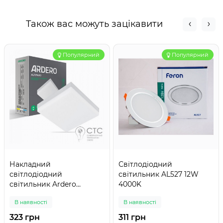
Також вас можуть зацікавити
Популярний
Популярний
Накладний
Світлодіодний
світлодіодний
світильник AL527 12W
світильник Ardero
4000K
AL709ARD 24W 5000K
В наявності
В наявності
квадрат
323 грн
311 грн