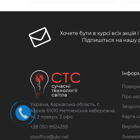
Хочете бути в курсі всіх акцій 
Підпишіться на нашу 
Інформ
Поверн
Про на
Україна, Харківська область, г.
Зворотн
Харків 61010 Нетіченська набережна
Карта с
14, 2 поверх, 3 офіс
Виробн
+38 050-9924359
Знижки
stsoffice@ukr.net