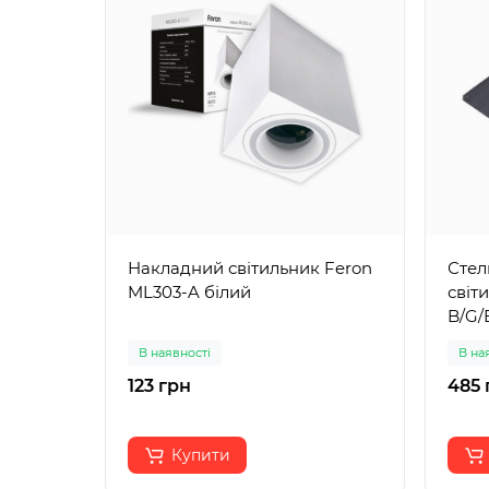
Накладний світильник Feron
Стел
ML303-A білий
світ
B/G/
В наявності
В на
123 грн
485 
Купити