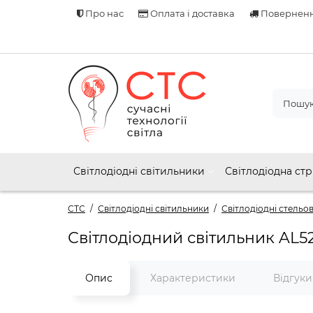
Про нас
Оплата і доставка
Поверненн
Світлодіодні світильники
Світлодіодна стр
СТС
Світлодіодні світильники
Світлодіодні стельов
Світлодіодний світильник AL
Опис
Характеристики
Відгук