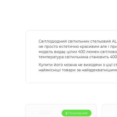
Світлодіодний світильник стельовий AL
не просто естетично красивим але і при
модель видає цілих 400 люмен світлового
температура світильника становить 4000
Купити його можна не виходячи з цієї с
найякісніші товари за найадекватнішими
Популярний