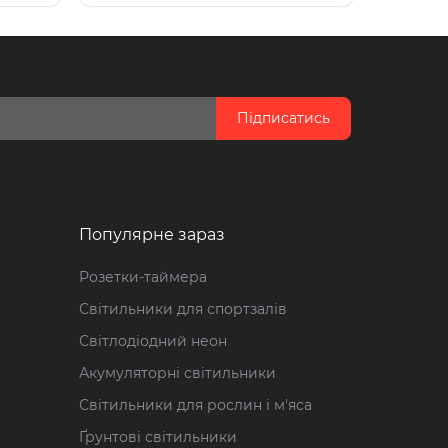
Підписатись
Популярне зараз
Розетки-таймера
Світильники для спортзалів
Світлодіодний неон
Акумуляторні світильники
Світильники для рослин і м'яса
Ґрунтові світильники