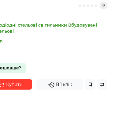
0
одіодні стельові світильники
Вбудовувані
ельові
n
дешевше?
Купити
В 1 клік