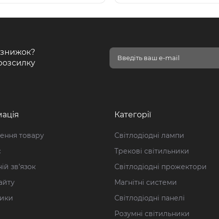
і знижок?
розсилку
ація
Категорії
ення товару
Світлодіодні лампи
с
Трекові світильники
ій зв’язок
Світлодіодні прожектори
айту
Магнітні системи
ики
Світлодіодні панелі
Розумні світильники