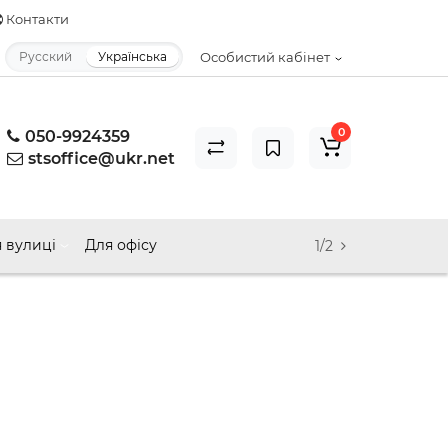
Контакти
Русский
Українська
Особистий кабінет
0
050-9924359
stsoffice@ukr.net
 вулиці
Для офісу
1/2