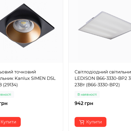
ьовий точковий
Світлодіодний світильн
ильник Kanlux SIMEN DSL
LEDISON B66-3330-BP2 
B (29134)
23Вт (B66-3330-BP2)
явності
В наявності
грн
942 грн
Купити
Купити