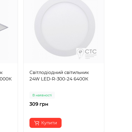
ик
Світлодіодний світильник
Підвіс
3000К
24W LED-R-300-24 6400К
AZ3988 
В наявності
В наявн
309 грн
29027
Купити
К