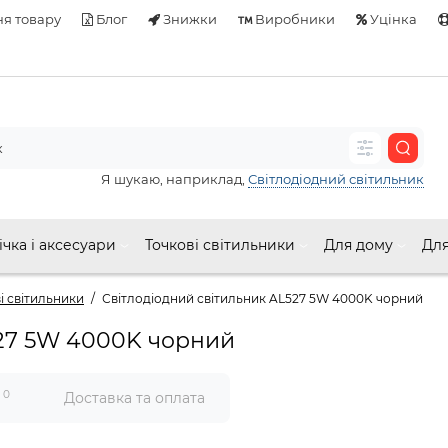
я товару
Блог
Знижки
Виробники
Уцінка
Я шукаю, наприклад,
Світлодіодний світильник
ічка і аксесуари
Точкові світильники
Для дому
Для
і світильники
Світлодіодний світильник AL527 5W 4000K чорний
527 5W 4000K чорний
0
и
Доставка та оплата