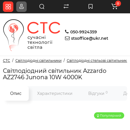
0
050-9924359
stsoffice@ukr.net
СТС
Світлодіодні світильники
Світлодіодні стельові світильники
Світлодіодний світильник Azzardo
AZ2746 Junona 10W 4000K
0
Опис
Характеристики
Відгуки
До
Популярний