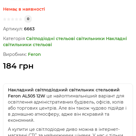
Немає в наявності
0
Артикул:
6663
Категорія
Світлодіодні стельові світильники
Накладні
світильники стельові
Виробник:
Feron
184 грн
Накладний світлодіодний світильник стельовий
Feron AL505 12W
це найоптимальніший варіант для
освітлення адміністративних будівель, офісів, холів
або торгових центрів. Але він також чудово підійде і
в домашню атмосферу, адже він яскравий та
економний.
А купити це світлодіодне диво можна в інтернет-
магазині СТС за найнижчими цінами. У нас є тільки