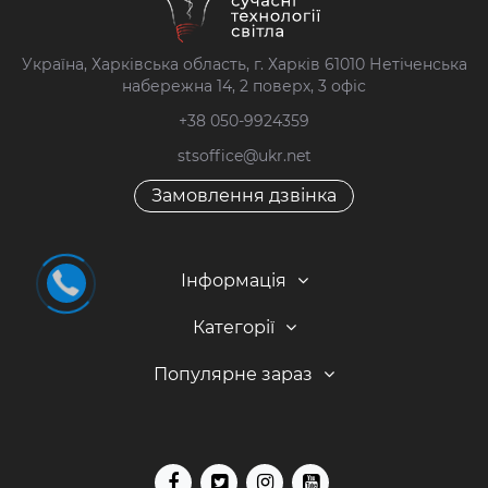
Україна, Харківська область, г. Харків 61010 Нетіченська
набережна 14, 2 поверх, 3 офіс
+38 050-9924359
stsoffice@ukr.net
Замовлення дзвінка
Інформація
Категорії
Популярне зараз