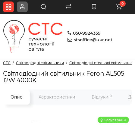
0
050-9924359
stsoffice@ukr.net
СТС
Світлодіодні світильники
Світлодіодні стельові світильники
Світлодіодний світильник Feron AL505
12W 4000K
0
Опис
Характеристики
Відгуки
До
Популярний