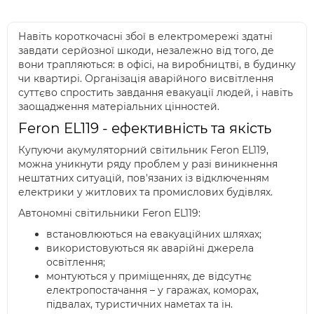
Навіть короткочасні збої в електромережі здатні
завдати серйозної шкоди, незалежно від того, де
вони трапляються: в офісі, на виробництві, в будинку
чи квартирі. Організація аварійного висвітлення
суттєво спростить завдання евакуації людей, і навіть
заощадження матеріальних цінностей.
Feron EL119 - ефективність та якість
Купуючи акумуляторний світильник Feron EL119,
можна уникнути ряду проблем у разі виникнення
нештатних ситуацій, пов'язаних із відключенням
електрики у житлових та промислових будівлях.
Автономні світильники Feron EL119:
встановлюються на евакуаційних шляхах;
використовуються як аварійні джерела
освітлення;
монтуються у приміщеннях, де відсутнє
електропостачання – у гаражах, коморах,
підвалах, туристичних наметах та ін.