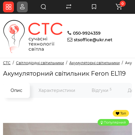
0
050-9924359
stsoffice@ukr.net
СТС
Світлодіодні світильники
Акумуляторні світильники
Акум
Акумуляторний світильник Feron EL119
5
Опис
Характеристики
Відгуки
Дос
Топ
Популярний