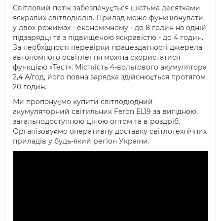
Світловий потік забезпечується шістьма десятками
яскравих світлодіодів. Прилад може функціонувати
у двох режимах - економічному - до 8 годин на одній
підзарядці та з підвищеною яскравістю - до 4 годин.
За необхідності перевірки працездатності джерела
автономного освітлення можна скористатися
функцією «Тест». Місткість 4-вольтового акумулятора
2,4 А/год, його повна зарядка здійснюється протягом
20 годин.
Ми пропонуємо купити світлодіодний
акумуляторний світильник Feron EL19 за вигідною,
загальнодоступною ціною оптом та в роздріб.
Організовуємо оперативну доставку світлотехнічних
приладів у будь-який регіон України.