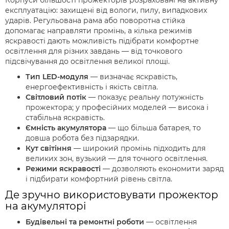
Корпуси більшості прожекторів розраховані на активну
експлуатацію: захищені від вологи, пилу, випадкових
ударів. Регульована рама або поворотна стійка
допомагає направляти промінь, а кілька режимів
яскравості дають можливість підібрати комфортне
освітлення для різних завдань — від точкового
підсвічування до освітлення великої площі.
Тип LED-модуля
— визначає яскравість,
енергоефективність і якість світла.
Світловий потік
— показує реальну потужність
прожектора; у професійних моделей — висока і
стабільна яскравість.
Ємність акумулятора
— що більша батарея, то
довша робота без підзарядки.
Кут світіння
— широкий промінь підходить для
великих зон, вузький — для точного освітлення.
Режими яскравості
— дозволяють економити заряд
і підбирати комфортний рівень світла.
Де зручно використовувати прожектор
на акумуляторі
Будівельні та ремонтні роботи
— освітлення