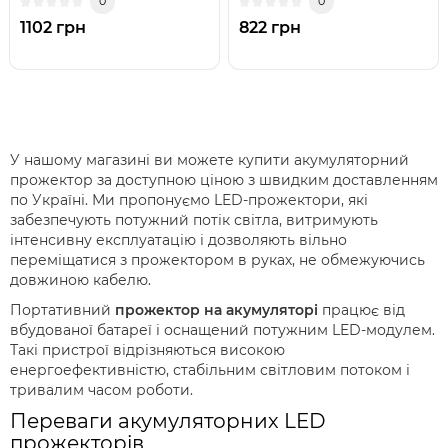
0
0
1102 грн
822 грн
У нашому магазині ви можете купити акумуляторний
прожектор за доступною ціною з швидким доставленням
по Україні. Ми пропонуємо LED-прожектори, які
забезпечують потужний потік світла, витримують
інтенсивну експлуатацію і дозволяють вільно
переміщатися з прожектором в руках, не обмежуючись
довжиною кабелю.
Портативний
прожектор на акумуляторі
працює від
вбудованої батареї і оснащений потужним LED-модулем.
Такі пристрої відрізняються високою
енергоефективністю, стабільним світловим потоком і
тривалим часом роботи.
Переваги акумуляторних LED
прожекторів