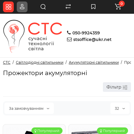
0
050-9924359
stsoffice@ukr.net
СТС
Світлодіодні світильники
Акумуляторні світильники
Прож
Прожектори акумуляторні
Фільтр
За замовчуванням
32
Популярний
Популярний