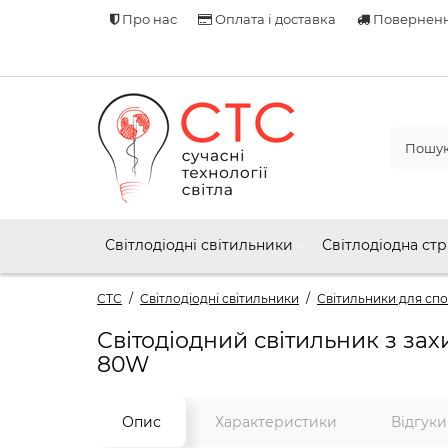
Про нас
Оплата і доставка
Поверненн
Світлодіодні світильники
Світлодіодна стр
СТС
Світлодіодні світильники
Світильники для спо
Світодіодний світильник з з
80W
Опис
Характеристики
Відгук