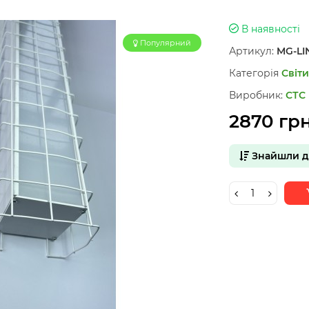
В наявності
Популярний
Артикул:
MG-LI
Категорія
Світ
Виробник:
СТС
2870 гр
Знайшли 