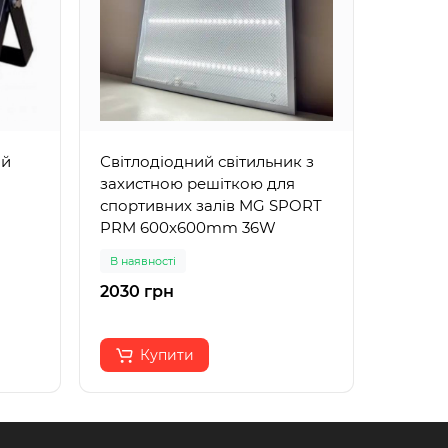
ий
Світлодіодний світильник з
Світло
захистною решіткою для
SPORT-
спортивних залів MG SPORT
PRM 600x600mm 36W
В наявності
В наявн
2030 грн
2730 г
Купити
К