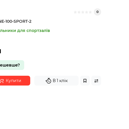
0
NE-100-SPORT-2
ильники для спортзалів
н
дешевше?
Купити
В 1 клік