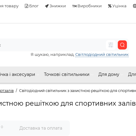
я товару
Блог
Знижки
Виробники
Уцінка
Я шукаю, наприклад,
Світлодіодний світильник
ічка і аксесуари
Точкові світильники
Для дому
Для
ртзалів
Світодіодний світильник з захистною решіткою для спортив
ахистною решіткою для спортивних зал
0
и
Доставка та оплата