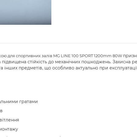
призн
ткою для спортивних залів MG LINE 100 SPORT 1200mm 80W
а підвищена стійкість до механічних пошкоджень. Захисна р
 та інших предметів, що особливо актуально при експлуатації
альними гратами
ів
світлення
 монтажу