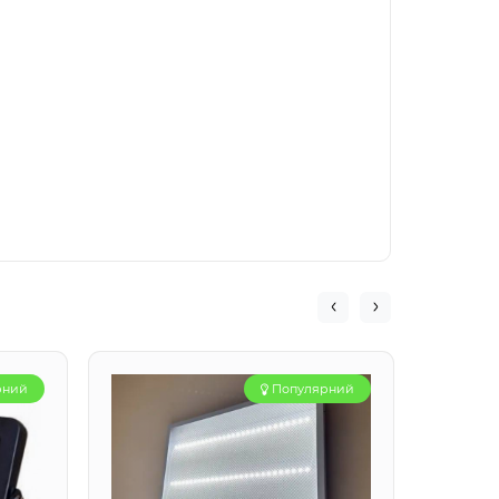
рний
Популярний