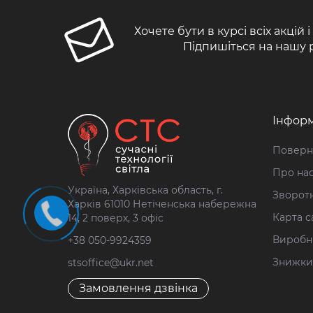
Хочете бути в курсі всіх акцій 
Підпишіться на нашу 
Інформ
Поверн
Про на
Україна, Харківська область, г.
Зворотн
Харків 61010 Нетіченська набережна
Карта с
14, 2 поверх, 3 офіс
Виробн
+38 050-9924359
Знижки
stsoffice@ukr.net
Замовлення дзвінка