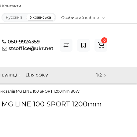
Контакти
Русский
Українська
Особистий кабінет
0
050-9924359
stsoffice@ukr.net
 вулиці
Для офісу
1/2
них залів MG LINE 100 SPORT 1200mm 80W
ів MG LINE 100 SPORT 1200mm