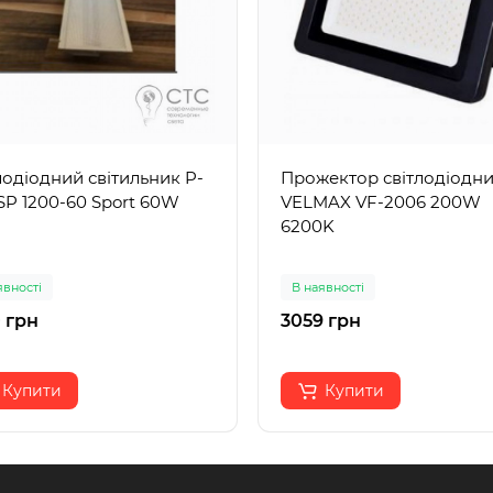
лодіодний світильник P-
Прожектор світлодіодн
SP 1200-60 Sport 60W
VELMAX VF-2006 200W
6200K
явності
В наявності
 грн
3059 грн
Купити
Купити