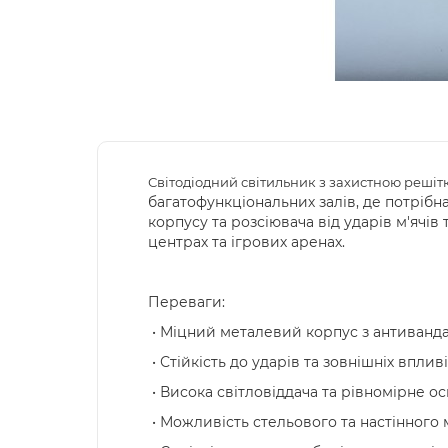
Світодіодний світильник з захистною реші
багатофункціональних залів, де потрібн
корпусу та розсіювача від ударів м'ячів
центрах та ігрових аренах.
Переваги:
• Міцний металевий корпус з антиванд
• Стійкість до ударів та зовнішніх вплив
• Висока світловіддача та рівномірне о
• Можливість стельового та настінного