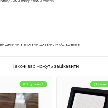
тлодіодними джерелами світла
ідвищеними вимогами до захисту обладнання
Також вас можуть зацікавити
Популярний
Популя