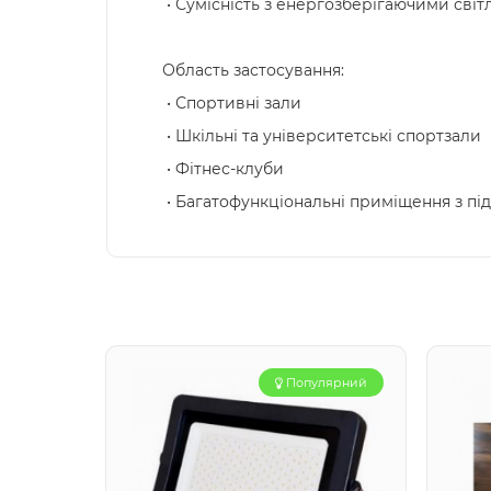
• Сумісність з енергозберігаючими сві
Область застосування:
• Спортивні зали
• Шкільні та університетські спортзали
• Фітнес-клуби
• Багатофункціональні приміщення з п
Популярний