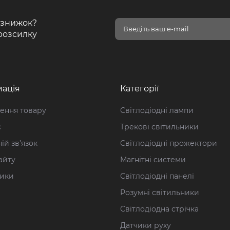
і знижок?
розсилку
ація
Категорії
ення товару
Світлодіодні лампи
с
Трекові світильники
ій зв’язок
Світлодіодні прожектори
айту
Магнітні системи
ики
Світлодіодні панелі
Розумні світильники
Світлодіодна стрічка
Датчики руху