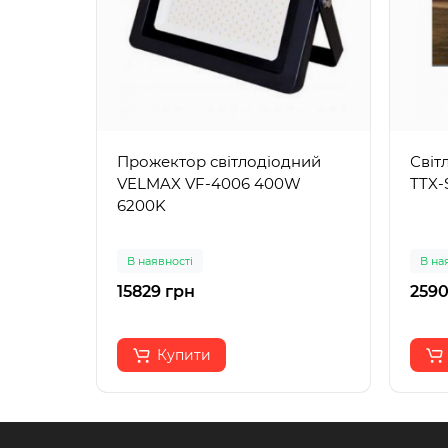
Прожектор світлодіодний
Світ
VELMAX VF-4006 400W
TTX-
6200K
В наявності
В на
15829 грн
2590
Купити