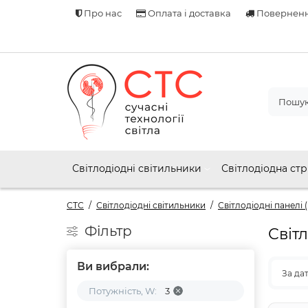
Про нас
Оплата і доставка
Поверненн
Світлодіодні світильники
Світлодіодна стр
СТС
Світлодіодні світильники
Світлодіодні панелі 
Фільтр
Світл
Ви вибрали:
За да
Потужність, W:
3