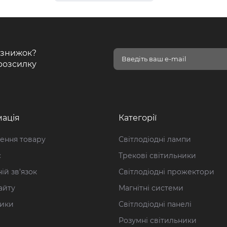
і знижок?
розсилку
ація
Категорії
ення товару
Світлодіодні лампи
с
Трекові світильники
ій зв’язок
Світлодіодні прожектори
айту
Магнітні системи
ики
Світлодіодні панелі
Розумні світильники