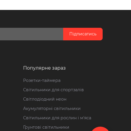
Підписатись
Популярне зараз
Розетки-таймера
Світильники для спортзалів
Світлодіодний неон
Акумуляторні світильники
Світильники для рослин і м'яса
Ґрунтові світильники