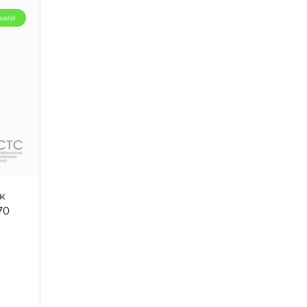
рний
к
70