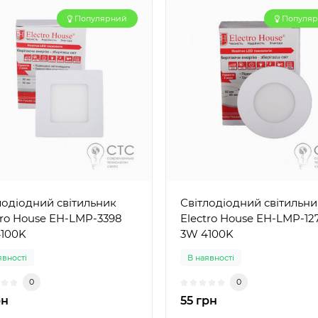
Популярний
Популя
лодіодний світильник
Світлодіодний світильни
tro House EH-LMP-3398
Electro House EH-LMP-12
100K
3W 4100K
явності
В наявності
0
0
рн
55 грн