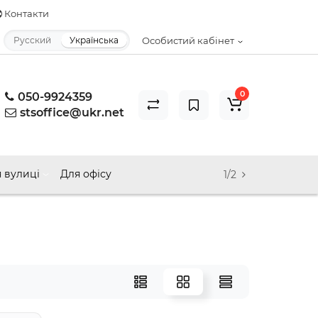
Контакти
Русский
Українська
Особистий кабінет
0
050-9924359
stsoffice@ukr.net
 вулиці
Для офісу
1/2