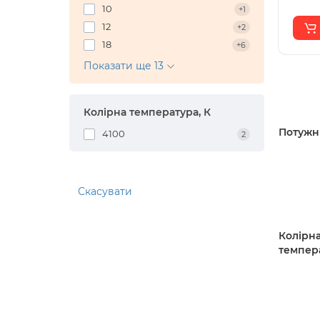
10
+1
12
+2
18
+6
Показати ще 13
Колірна температура, К
Потужні
4100
2
Скасувати
Колірн
темпера