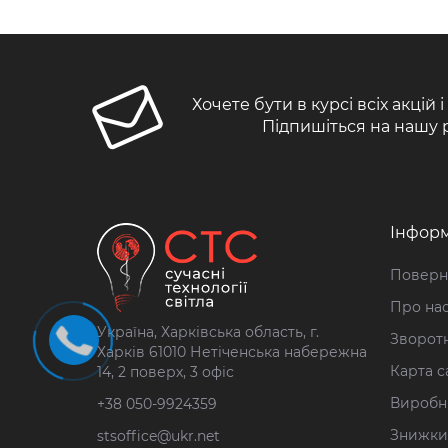
Хочете бути в курсі всіх акцій 
Підпишіться на нашу 
Інформ
Поверн
Про на
Україна, Харківська область, г.
Зворотн
Харків 61010 Нетіченська набережна
Карта с
14, 2 поверх, 3 офіс
Виробн
+38 050-9924359
Знижки
stsoffice@ukr.net