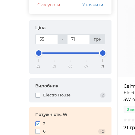
Скасувати
Уточнити
Ціна
-
грн
55
59
63
67
71
Виробник
Світ
Elec
Electro House
2
3W 4
В на
Потужність, W
3
71 г
6
+2