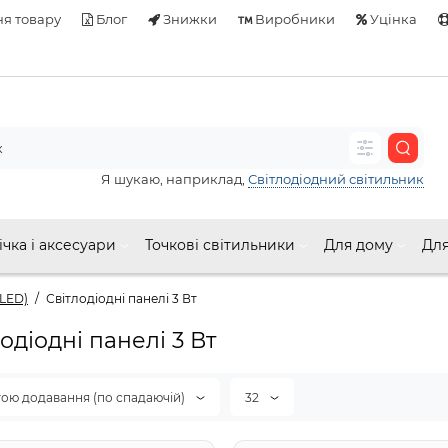
я товару
Блог
Знижки
Виробники
Уцінка
Я шукаю, наприклад,
Світлодіодний світильник
ічка і аксесуари
Точкові світильники
Для дому
Для
(LED)
Світлодіодні панелі 3 Вт
одіодні панелі 3 Вт
тою додавання (по спадаючій)
32