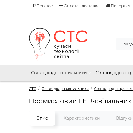
Про нас
Оплата і доставка
Поверненн
Світлодіодні світильники
Світлодіодна стр
СТС
Світлодіодні світильники
Світлодіодні проже
Промисловий LED-світильник
Опис
Характеристики
Відгук