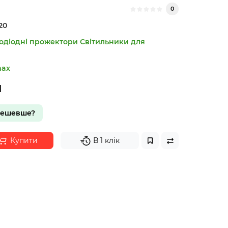
0
20
лодіодні прожектори
Світильники для
max
н
дешевше?
Купити
В 1 клік