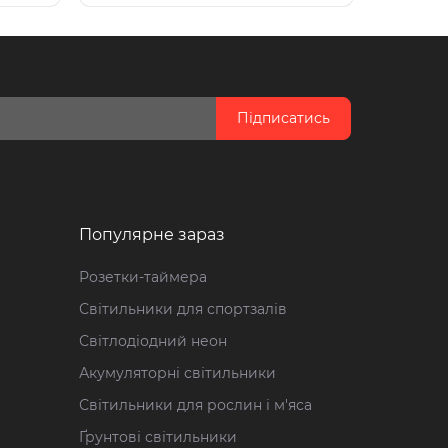
Підписатись
Популярне зараз
Розетки-таймера
Світильники для спортзалів
Світлодіодний неон
Акумуляторні світильники
Світильники для рослин і м'яса
Ґрунтові світильники