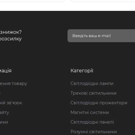
і знижок?
розсилку
ація
Категорії
ення товару
Світлодіодні лампи
с
Трекові світильники
ій зв’язок
Світлодіодні прожектори
айту
Магнітні системи
ики
Світлодіодні панелі
Розумні світильники