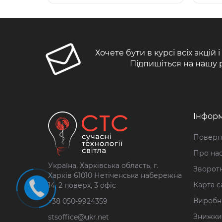
Хочете бути в курсі всіх акцій 
Підпишіться на нашу 
Інформ
Поверн
Про на
Україна, Харківська область, г.
Зворотн
Харків 61010 Нетіченська набережна
Карта с
14, 2 поверх, 3 офіс
Виробн
+38 050-9924359
Знижки
stsoffice@ukr.net