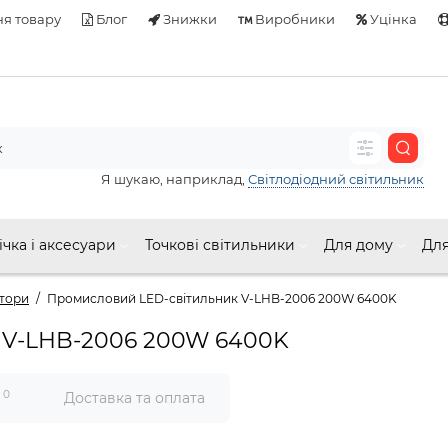
я товару
Блог
Знижки
Виробники
Уцінка
Я шукаю, наприклад,
Світлодіодний світильник
ічка і аксесуари
Точкові світильники
Для дому
Для
ктори
Промисловий LED-світильник V-LHB-2006 200W 6400K
 V-LHB-2006 200W 6400K
0
и
Доставка та оплата