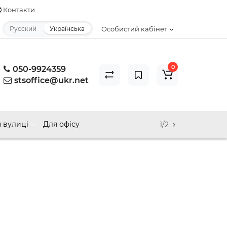
Контакти
Русский
Українська
Особистий кабінет
0
050-9924359
stsoffice@ukr.net
 вулиці
Для офісу
1/2