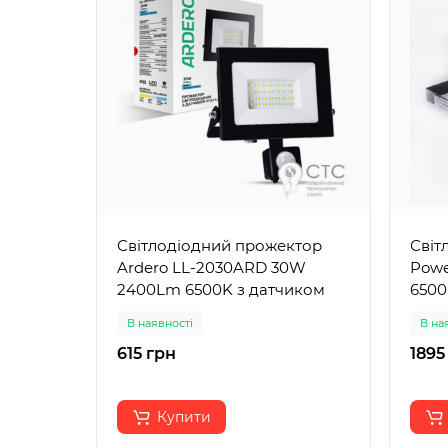
Світлодіодний прожектор
Світ
Ardero LL-2030ARD 30W
Powe
2400Lm 6500K з датчиком
650
В наявності
В на
615 грн
1895
Купити