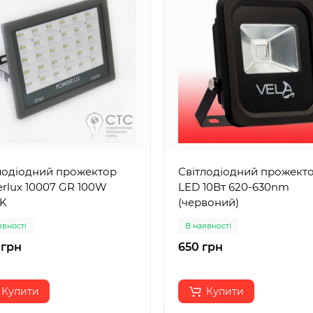
лодіодний прожектор
Світлодіодний прожект
rlux 10007 GR 100W
LED 10Вт 620-630nm
0K
(червоний)
явності
В наявності
 грн
650 грн
Купити
Купити