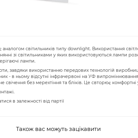
є аналогом світильників типу downlight. Використання світ
нянні зі світильниками у яких використовуються лампи розж
ерігаючі лампи.
оти, завдяки використанню передових технологій виробницт
ник - в ньому відсутні інфрачервоні на УФ випроміннювання
не свічення без мерехтіння та бліків. Це свторює комфортні 
онтажі.
тися в залежності від партії
Також вас можуть зацікавити