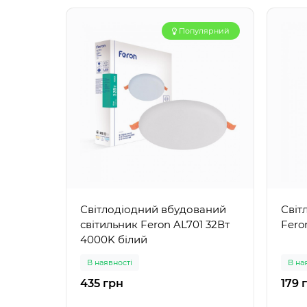
Популярний
Світлодіодний вбудований
Світ
світильник Feron AL701 32Вт
Fero
4000K білий
В наявності
В на
435 грн
179 