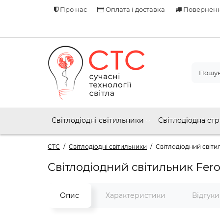
Про нас
Оплата і доставка
Поверненн
Світлодіодні світильники
Світлодіодна стр
СТС
Світлодіодні світильники
Світлодіодний світил
Світлодіодний світильник Fero
Опис
Характеристики
Відгук