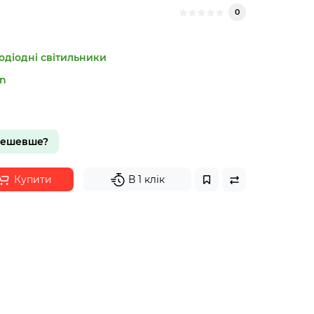
0
одіодні світильники
n
дешевше?
Купити
В 1 клік