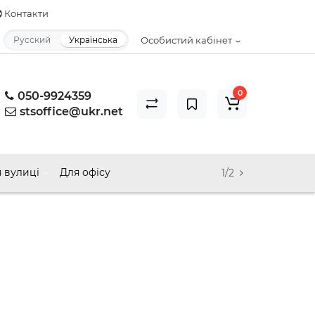
Контакти
Русский
Українська
Особистий кабінет
0
050-9924359
stsoffice@ukr.net
 вулиці
Для офісу
1/2