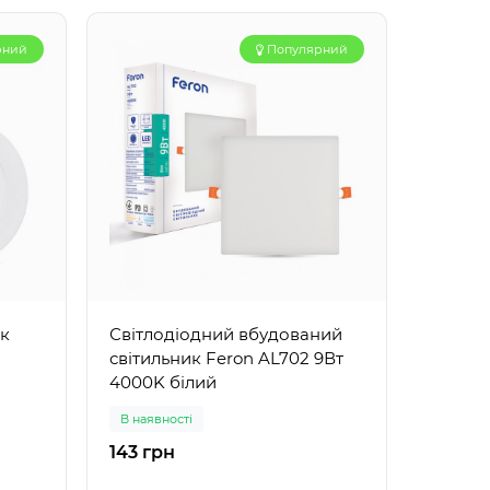
рний
Популярний
ик
Світлодіодний вбудований
Світло
світильник Feron AL702 9Вт
світил
4000K білий
4000K 
В наявності
В наявн
143 грн
195 гр