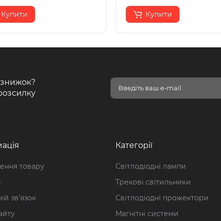
Купити
Купити
і знижок?
розсилку
ація
Категорії
ення товару
Світлодіодні лампи
с
Трекові світильники
ій зв’язок
Світлодіодні прожектори
айту
Магнітні системи