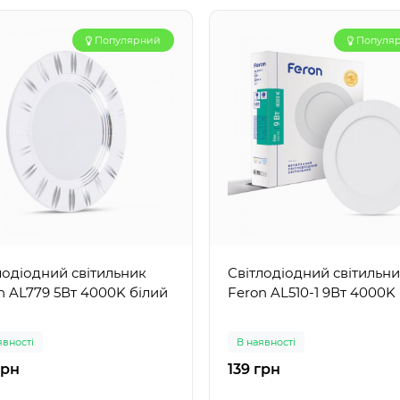
Популярний
Популя
лодіодний світильник
Світлодіодний світильн
n AL779 5Вт 4000K білий
Feron AL510-1 9Вт 4000K
явності
В наявності
грн
139 грн