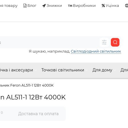
я товару
Блог
Знижки
Виробники
Уцінка
Я шукаю, наприклад,
Світлодіодний світильник
ічка і аксесуари
Точкові світильники
Для дому
Для
ьник Feron AL511-1 12Вт 4000K
n AL511-1 12Вт 4000K
0
и
Доставка та оплата