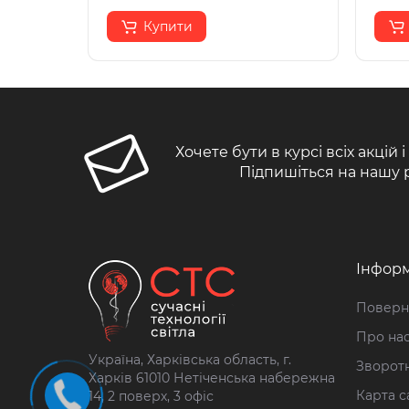
Купити
Хочете бути в курсі всіх акцій 
Підпишіться на нашу 
Інформ
Поверн
Про на
Україна, Харківська область, г.
Зворотн
Харків 61010 Нетіченська набережна
Карта с
14, 2 поверх, 3 офіс