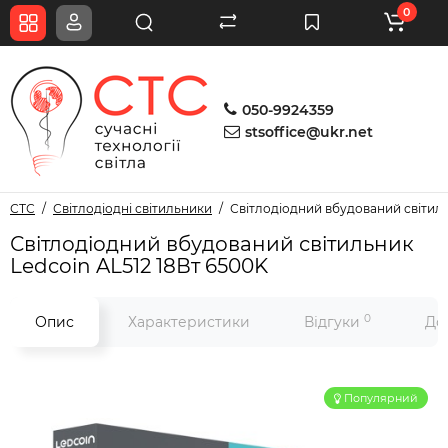
0
050-9924359
stsoffice@ukr.net
СТС
Світлодіодні світильники
Світлодіодний вбудований світиль
Світлодіодний вбудований світильник
Ledcoin AL512 18Вт 6500K
0
Опис
Характеристики
Відгуки
До
Популярний