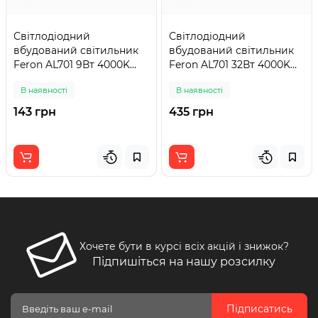
Світлодіодний
Світлодіодний
вбудований світильник
вбудований світильник
Feron AL701 9Вт 4000K
Feron AL701 32Вт 4000K
білий
білий
В наявності
В наявності
143 грн
435 грн
Хочете бути в курсі всіх акцій і знижок?
Підпишіться на нашу розсилку
Підписатись