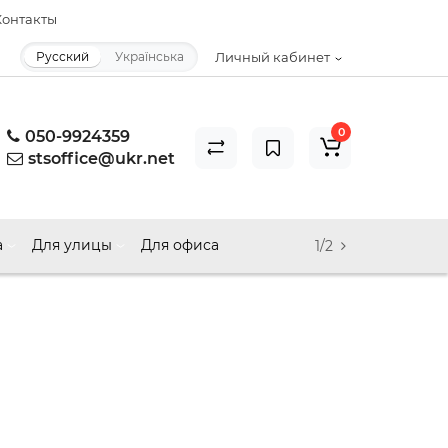
онтакты
Русский
Українська
Личный кабинет
0
050-9924359
stsoffice@ukr.net
а
Для улицы
Для офиса
1/2