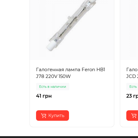
Галогенная лампа Feron HB1
Гало
J78 220V 150W
JCD 
Есть в наличии
Есть
41 грн
23 г
Купить