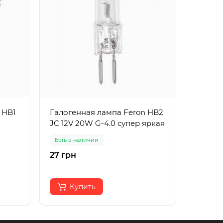
 HB1
Галогенная лампа Feron HB2
Галоге
JC 12V 20W G-4.0 супер яркая
MR-16 
Есть в наличии
Есть в 
27 грн
48 грн
Купить
К