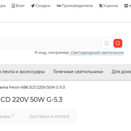
ара
Блог
Скидки
Производители
Уценка
К
Я ищу, например,
Светодиодный светильник
 лента и аксессуары
Точечные светильники
Для дом
ампа Feron HB6 JCD 220V 50W G-5.3
CD 220V 50W G-5.3
0
зывы
Доставка и оплата