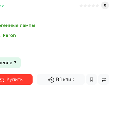
ии
0
огенные лампы
:
Feron
евле ?
Купить
В 1 клик