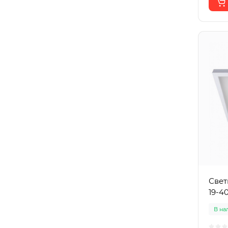
Свет
19-4
В на