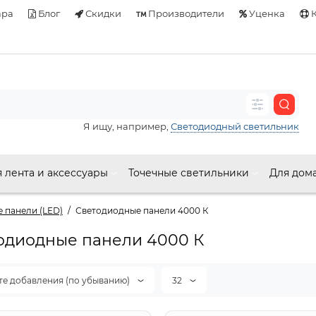
ара
Блог
Скидки
Производители
Уценка
К
Я ищу, например,
Светодиодный светильник
 лента и аксессуары
Точечные светильники
Для дом
 панели (LED)
Светодиодные панели 4000 К
одиодные панели 4000 К
те добавления (по убыванию)
32