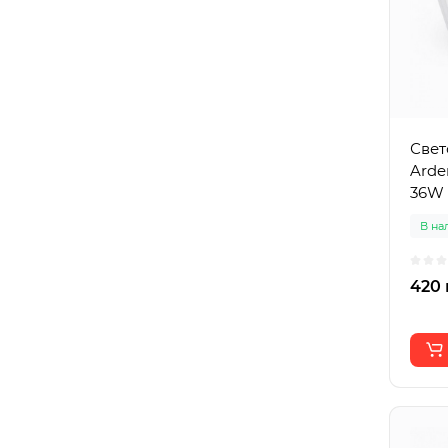
Свет
Arde
36W
В на
420 