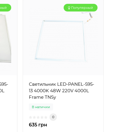
рный
Популярный
595-
Светильник LED-PANEL-595-
0L
13 4000K 48W 220V 4000L
Frame TNSy
В наличии
0
635 грн