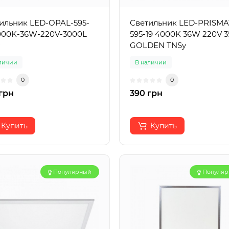
ильник LED-OPAL-595-
Светильник LED-PRISMA
000K-36W-220V-3000L
595-19 4000K 36W 220V 
GOLDEN TNSy
личии
В наличии
0
0
грн
390 грн
Купить
Купить
Популярный
Популя