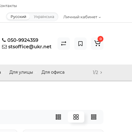
онтакты
Русский
Українська
Личный кабинет
0
050-9924359
stsoffice@ukr.net
а
Для улицы
Для офиса
1/2