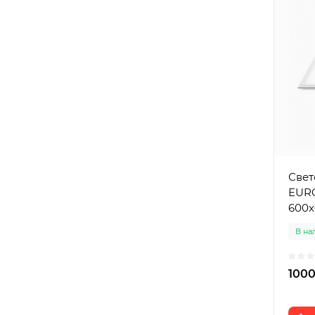
Свет
EUR
600x
В на
1000