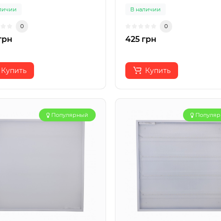
личии
В наличии
0
0
грн
425 грн
Купить
Купить
Популярный
Популя