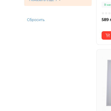
В на
589 
Сбросить