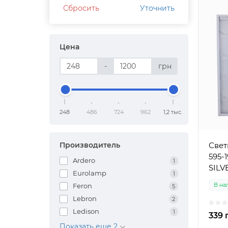
Сбросить
Уточнить
Цена
-
грн
248
486
724
962
1,2 тыс.
Производитель
Свет
595-
Ardero
1
SILV
Eurolamp
1
В на
Feron
5
Lebron
2
Ledison
1
339 
Показать еще 2