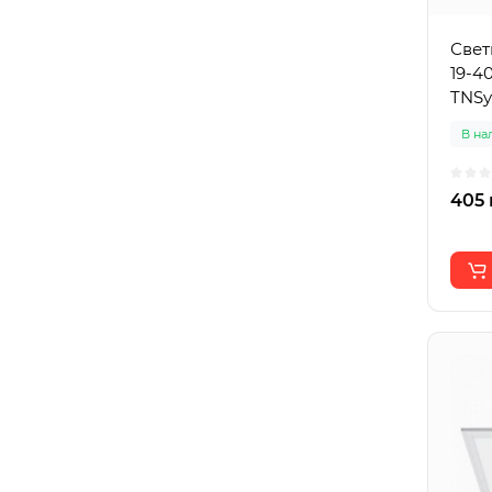
Свет
19-4
TNSy
В на
405 