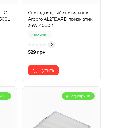
TIC-
Светодиодный светильник
3500L
Ardero AL2119ARD призматик
36W 4000К
В наличии
0
529 грн
Купить
рный
Популярный