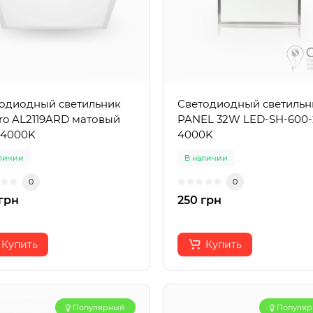
одиодный светильник
Светодиодный светильн
ro AL2119ARD матовый
PANEL 32W LED-SH-600-
 4000K
4000K
личии
В наличии
0
0
грн
250 грн
Купить
Купить
Популярный
Популя