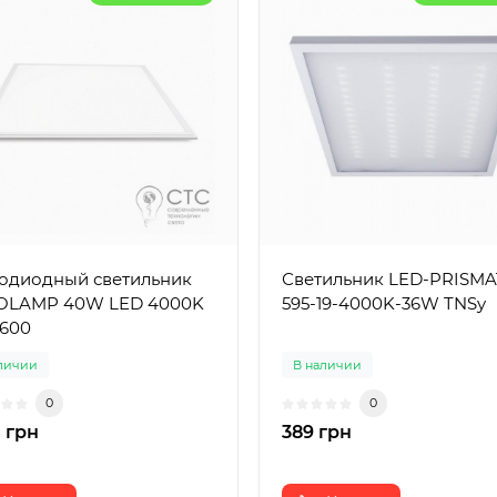
одиодный светильник
Светильник LED-PRISMA
OLAMP 40W LED 4000K
595-19-4000K-36W TNSy
600
личии
В наличии
0
0
 грн
389 грн