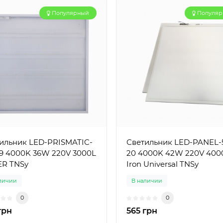
Популярный
Популя
ильник LED-PRISMATIC-
Светильник LED-PANEL-
19 4000K 36W 220V 3000L
20 4000K 42W 220V 400
ER TNSy
Iron Universal TNSy
личии
В наличии
0
0
грн
565 грн