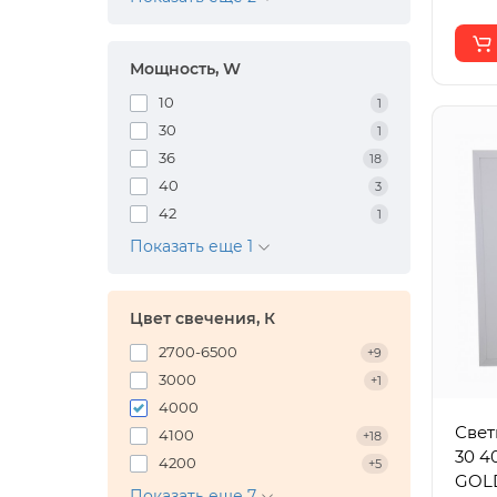
Мощность, W
10
1
30
1
36
18
40
3
42
1
Показать еще 1
Цвет свечения, К
2700-6500
+9
3000
+1
4000
Свет
4100
+18
30 4
4200
+5
GOL
Показать еще 7