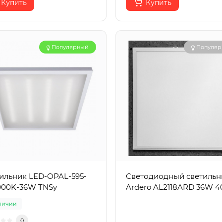
Купить
Купить
Популярный
Популя
ильник LED-OPAL-595-
Светодиодный светильн
000K-36W TNSy
Ardero AL2118ARD 36W
личии
0