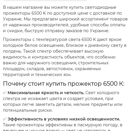
Светодиодные прожекторы 50 Вт
Прожекторы 20 Вт с датчиком движения
В нашем магазине вы можете купить светодиодные
Светодиодные прожекторы 30 Вт
прожекторы 6500 K по доступной цене с доставкой по
Украине. Мы предлагаем широкий ассортимент товаров
от надежных производителей, удобные способы оплаты
и скидки, быструю отправку заказов по Украине.
Прожекторы с температурой света 6500 K дают яркое
холодное белое освещение, близкое к дневному свету в
полдень. Такой спектр обеспечивает высокую
видимость и контрастность объектов, что особенно
важно для наружного освещения, строительных
площадок, складов, автостоянок, охраняемых
территорий и технических зон.
Почему стоит купить прожектор 6500 К:
✅
Максимальная яркость и четкость.
Свет холодного
спектра не искажает цвета и создает условия, при
которых легче заметить детали, мелкие предметы или
потенциальные риски.
✅
Эффективность в условиях низкой освещенности.
Такие прожекторы эффективны в пасмурную погоду, в
вечернее и ночное время — свет не «теряется» в