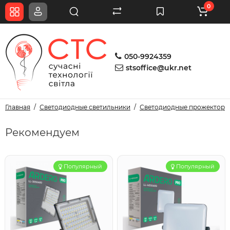
0
050-9924359
stsoffice@ukr.net
Главная
Светодиодные светильники
Светодиодные прожекторы
Рекомендуем
Популярный
Популярный